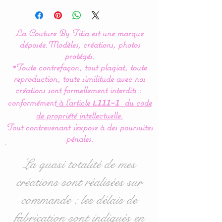
Modèle original créé par La
Couture By Titia
La Couture By Titia est une marque
Tour de lit :
déposée.
Modèles, créations, photos
Ce tour de Lit est composé
protégés.
*Toute contrefaçon, tout plagiat, toute
de 5 coussins en forme de
reproduction, toute similitude avec nos
nuages pour une déco de
créations sont formellement interdits :
chambre tout en douceur.
conformément
à l’article
du code
L111-1
de propriété intellectuelle.
Dimensions :
Tout contrevenant s'expose à des poursuites
- 1 pour la tête de lit en 60
pénales.
cm de large x 32 cm haut
environ.
La quasi totalité de mes
- 4 pour pour les côtés en
créations sont réalisées sur
40 cm de large x 27 cm
commande : les délais de
haut environ.
fabrication sont indiqués en