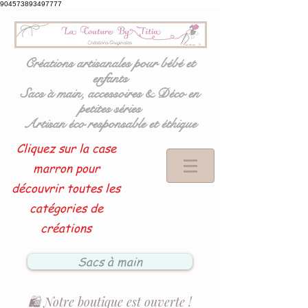
904573893497777
Créations artisanales pour bébé et
enfants
Sacs à main, accessoires & Déco en
petites séries
Artisan éco responsable et éthique
Cliquez sur la case
marron pour
découvrir toutes les
catégories de
créations
Sacs à main
🛍️ Notre boutique est ouverte !