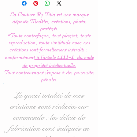
Couture By Titia
La Couture By Titia est une marque
Le tour de Lit est composé
déposée.
Modèles, créations, photos
de 3 coussins ( 60 x 45 cm)
protégés.
*Toute contrefaçon, tout plagiat, toute
: 1 pour la tête de lit et 2
reproduction, toute similitude avec nos
autres pour les côtés.
créations sont formellement interdits :
conformément
à l’article
du code
L111-1
Idéal pour les lits bébés de
de propriété intellectuelle.
60 x 120 cm mais
Tout contrevenant s'expose à des poursuites
également disponible en
pénales.
70/140 : voir options
d'achat lors de la
La quasi totalité de mes
validation.
créations sont réalisées sur
commande : les délais de
Pour toute demande
personnalisée, n'hésitez
fabrication sont indiqués en
pas à me contacter.