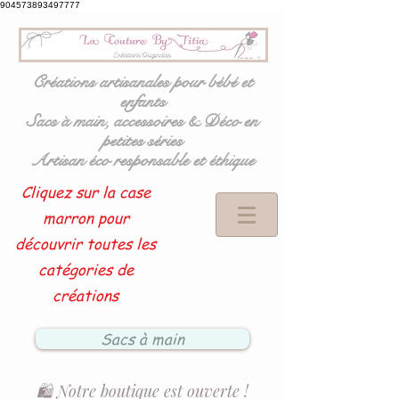
904573893497777
Créations artisanales pour bébé et
enfants
Sacs à main, accessoires & Déco en
petites séries
Artisan éco responsable et éthique
Cliquez sur la case
marron pour
découvrir toutes les
catégories de
créations
Sacs à main
🛍️ Notre boutique est ouverte !