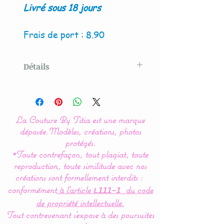
Livré sous 18 jours
Frais de port : 8.90
Détails
Modèle original créé par La
Couture By Titia
La Couture By Titia est une marque
Le tour de Lit est composé
déposée.
Modèles, créations, photos
de 3 coussins ( 60 x 45 cm)
protégés.
*Toute contrefaçon, tout plagiat, toute
: 1 pour la tête de lit et 2
reproduction, toute similitude avec nos
autres pour les côtés.
créations sont formellement interdits :
conformément
à l’article
du code
L111-1
de propriété intellectuelle.
Idéal pour les lits bébés de
Tout contrevenant s'expose à des poursuites
60 x 120 cm mais