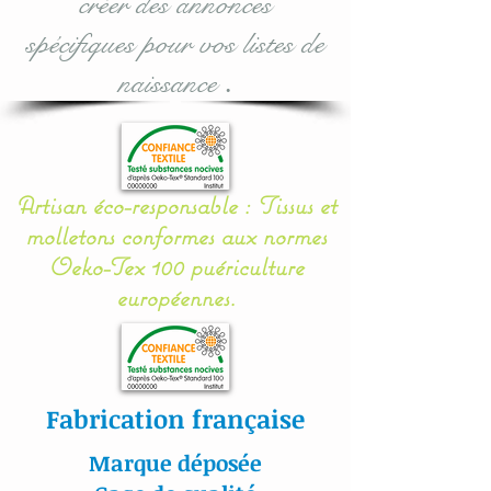
créer des annonces
Il se noue facilement aux
spécifiques pour vos listes de
barreaux du lit grâce à 12
naissance
.
petits rubans en sergé
coton.
Mes appliqués sont «
Artisan éco-responsable : Tissus et
cousu mains » et non
molletons conformes aux normes
thermo- collés ce qui
Oeko-Tex 100 puériculture
assure une véritable
européennes.
longévité à votre article.
Toutes nos
confections sont
Fabrication française
personnalisables : prénom,
couleur et thème.
Marque déposée