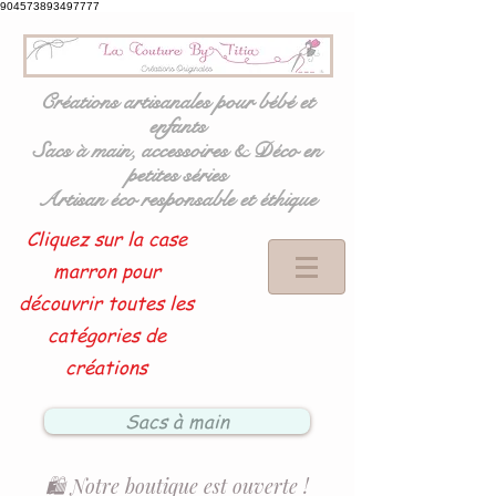
904573893497777
Créations artisanales pour bébé et
enfants
Sacs à main, accessoires & Déco en
petites séries
Artisan éco responsable et éthique
Cliquez sur la case
marron pour
découvrir toutes les
catégories de
créations
Sacs à main
🛍️ Notre boutique est ouverte !