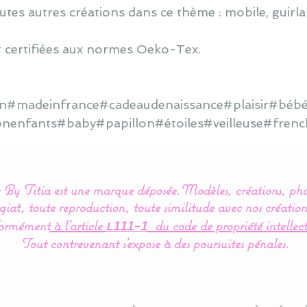
utes autres créations dans ce thème : mobile, guirlan
 certifiées aux normes Oeko-Tex.
ain#madeinfrance#cadeaudenaissance#plaisir#bébé
onenfants#baby#papillon#étoiles#veilleuse#frenc
By Titia est une marque déposée.
Modèles, créations, pho
iat, toute reproduction, toute similitude avec nos création
ormément
à l’article
du code de propriété intellect
L111-1
Tout contrevenant s'expose à des poursuites pénales.