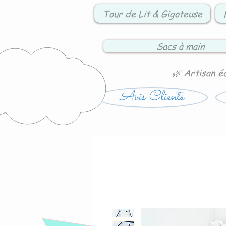
Tour de Lit & Gigoteuse
Sacs à main
🌿 Artisan é
Avis Clients