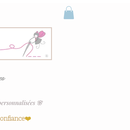
es
personnalisées 🌸
confiance
❤️