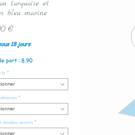
ron turquoise et
les bleu marine
Prix
0 €
sous 18 jours
de port : 8.90
 lit
*
tionner
alisation
*
tionner
t doudou assorti
*
tionner