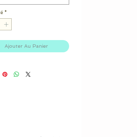
té
*
Ajouter Au Panier