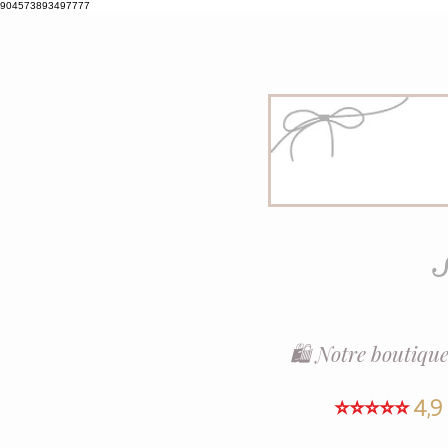
904573893497777
S
🛍️ Notre boutique
⭐⭐⭐⭐⭐
4,9