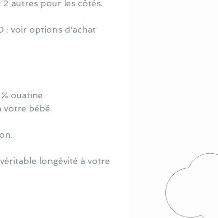
t 2 autres pour les côtés.
 : voir options d'achat
 % ouatine
à votre bébé.
ton.
éritable longévité à votre