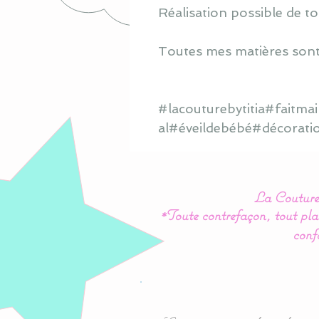
Réalisation possible de to
Toutes mes matières sont
#lacouturebytitia#faitm
al#éveildebébé#décorati
La Couture 
*Toute contrefaçon, tout plag
conf