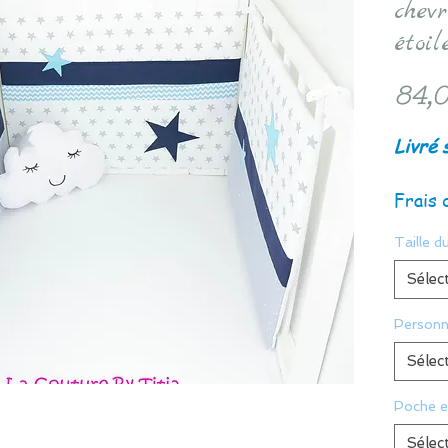
chev
étoi
84,0
Livré 
Frais 
Taille du
Sélec
Personn
Sélec
Poche e
Sélec