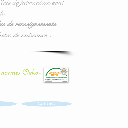
lais de fabrication sont
le.
us de renseignements.
istes de naissance
.
x normes Oeko-
Contact