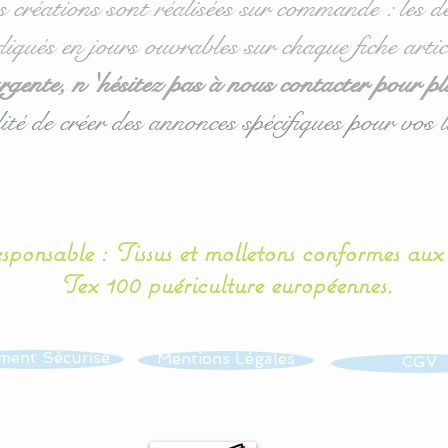
s créations sont réalisées sur commande : les dé
diqués en jours ouvrables sur chaque fiche artic
ente, n 'hésitez pas à nous contacter pour pl
ité de créer des annonces spécifiques pour vos l
esponsable : Tissus et molletons conformes au
Tex 100 puériculture européennes.
ment Sécurisé
Mentions Légales
CGV