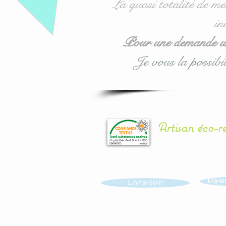
La quasi totalité de me
in
Pour une demande urg
Je vous la possibil
Artisan éco-r
Paie
Livraison