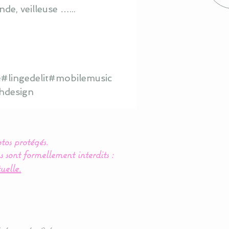
de, veilleuse …...
#lingedelit#mobilemusic
hdesign
tos protégés.
s sont formellement interdits :
uelle.