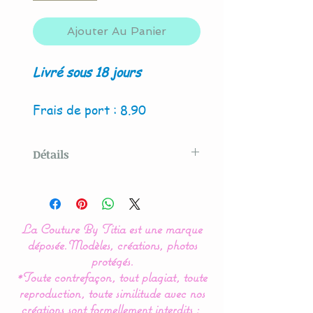
Ajouter Au Panier
Livré sous 18 jours
Frais de port : 8.90
Détails
Modèle original créé par La
Couture By Titia
La Couture By Titia est une marque
Le tour de Lit est composé
déposée.
Modèles, créations, photos
de 3 coussins ( 60 x 45 cm)
protégés.
*Toute contrefaçon, tout plagiat, toute
: 1 pour la tête de lit et 2
reproduction, toute similitude avec nos
autres pour les côtés.
créations sont formellement interdits :