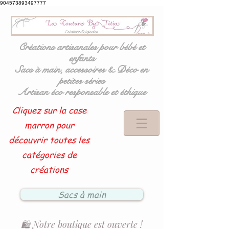
904573893497777
Créations artisanales pour bébé et
enfants
Sacs à main, accessoires & Déco en
petites séries
Artisan éco responsable et éthique
Cliquez sur la case
marron pour
découvrir toutes les
catégories de
créations
Sacs à main
🛍️ Notre boutique est ouverte !