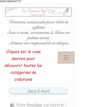
904573893497777
Créations artisanales pour bébé et
enfants
Sacs à main, accessoires & Déco en
petites séries
Artisan éco responsable et éthique
Cliquez sur la case
marron pour
découvrir toutes les
catégories de
créations
Sacs à main
🛍️ Notre boutique est ouverte !