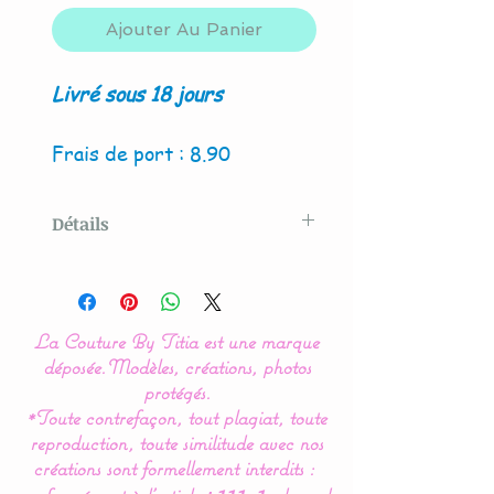
Ajouter Au Panier
Livré sous 18 jours
Frais de port : 8.90
Détails
Modèle original créé par La
Couture By Titia
La Couture By Titia est une marque
Le tour de Lit est composé
déposée.
Modèles, créations, photos
de 3 coussins ( 60 x 45 cm)
protégés.
*Toute contrefaçon, tout plagiat, toute
: 1 pour la tête de lit et 2
reproduction, toute similitude avec nos
autres pour les côtés.
créations sont formellement interdits :