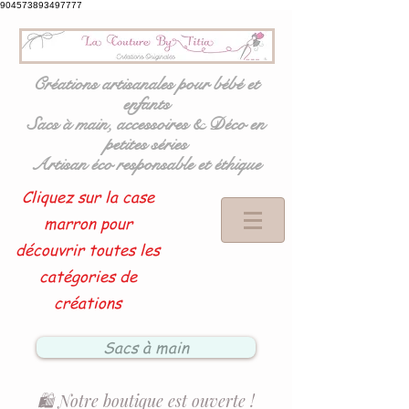
904573893497777
Créations artisanales pour bébé et
enfants
Sacs à main, accessoires & Déco en
petites séries
Artisan éco responsable et éthique
Cliquez sur la case
marron pour
découvrir toutes les
catégories de
créations
Sacs à main
🛍️ Notre boutique est ouverte !