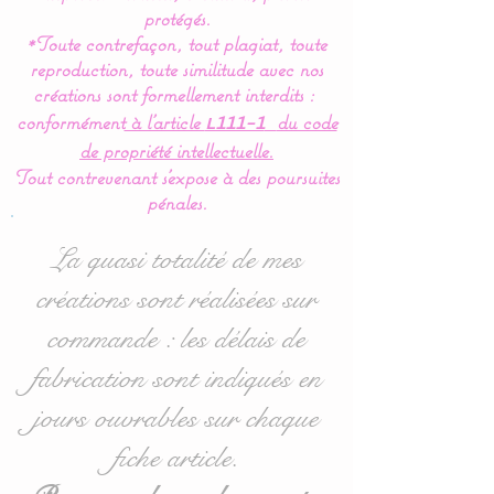
Notre gamme de fond de
protégés.
*Toute contrefaçon, tout plagiat, toute
parc, tapis d’éveil est
reproduction, toute similitude avec nos
réalisée en coton
créations sont formellement interdits :
hypoallergéniques aux
conformément
à l’article
du code
L111-1
normes Oeko Tex 100.
de propriété intellectuelle.
Tout contrevenant s'expose à des poursuites
Pour le confort et le bien
pénales.
être de bébé, nos tapis de
parc, tapis d’éveil sont
La quasi totalité de mes
entièrement doublée de
créations sont réalisées sur
ouatine ce qui confère une
commande : les délais de
certaine épaisseur pour un
moelleux et un confort
fabrication sont indiqués en
inégalable. Le verso de nos
jours ouvrables sur chaque
modèles sont en 100 %
fiche article.
coton épais gris afin de
réduire le côté salissant et