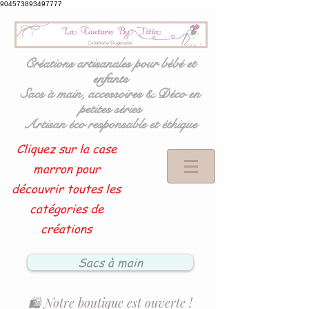
904573893497777
Créations artisanales pour bébé et
enfants
Sacs à main, accessoires & Déco en
petites séries
Artisan éco responsable et éthique
Cliquez sur la case
marron pour
découvrir toutes les
catégories de
créations
Sacs à main
🛍️ Notre boutique est ouverte !