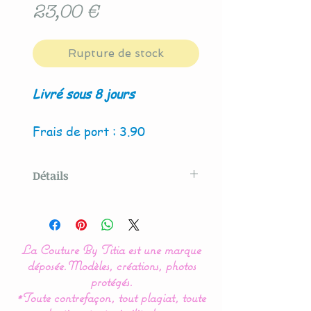
Prix
23,00 €
Rupture de stock
Livré sous 8 jours
Frais de port : 3.90
Détails
Modèle créé par La Couture
By Titia
La Couture By Titia est une marque
déposée.
Modèles, créations, photos
Le protège carnet de Santé
protégés.
*Toute contrefaçon, tout plagiat, toute
se ferme à l'aide de