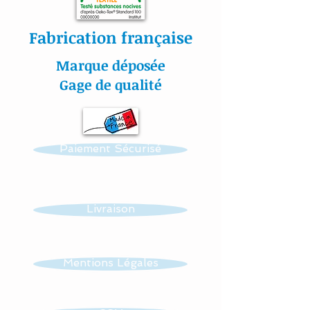
Fabrication française
#lacouturebytitia#faitmain
Marque déposée
#madeinfrance#cadeaude
Gage de qualité
naissance#plaisir#bébé#li
ngedelit#mobilemusical#é
veildebébé#décorationenf
Paiement Sécurisé
ants#baby#papillon#étoil
es#veilleuse#frenchdesign
#baby#lingedelitfaitmain
Livraison
Mentions Légales