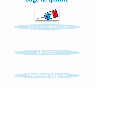
naissance#plaisir#bébé#li
ngedelit##protegecarnetd
esantefaitmain#décoration
Paiement Sécurisé
enfants#baby#papillon#é
toiles#carnetdesante#fren
chdesign#baby#lingedelitf
aitmain
Livraison
Mentions Légales
CGV
Contact