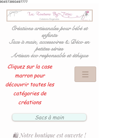
904573893497777
Créations artisanales pour bébé et
enfants
Sacs à main, accessoires & Déco en
petites séries
Artisan éco responsable et éthique
Cliquez sur la case
marron pour
découvrir toutes les
catégories de
créations
Sacs à main
🛍️ Notre boutique est ouverte !