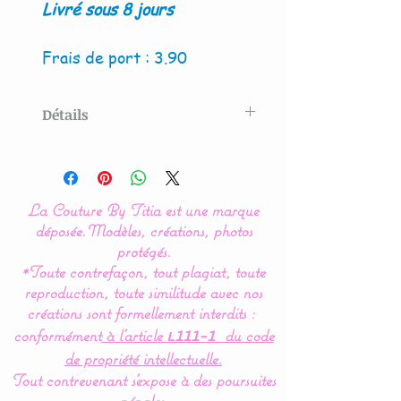
Livré sous 8 jours
Frais de port : 3.90
Détails
Modèle créé par La Couture
By Titia
La Couture By Titia est une marque
déposée.
Modèles, créations, photos
Le protège carnet de Santé
protégés.
*Toute contrefaçon, tout plagiat, toute
se ferme à l'aide de
reproduction, toute similitude avec nos
nouettes en ruban satiné
créations sont formellement interdits :
ou de pressions : options à
conformément
à l’article
du code
L111-1
choisir.
de propriété intellectuelle.
Tout contrevenant s'expose à des poursuites
Personnalisable au
pénales.