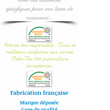
Tissus : 100 % coton
spécifiques pour vos listes de
naissance
.
Lavage en machine à 30°,
sur cycle délicat.
Sèche linge déconseillé,
séchage à plat.
Artisan éco-responsable : Tissus et
molletons conformes aux normes
Oeko-Tex 100 puériculture
Toutes nos matières sont
européennes.
certifiés aux normes Oeko-
Tex.
Fabrication française
#lacouturebytitia#faitmain
Marque déposée
#madeinfrance#cadeaude
Gage de qualité