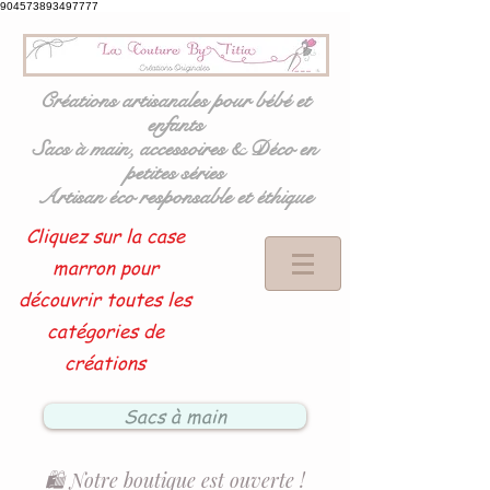
904573893497777
Créations artisanales pour bébé et
enfants
Sacs à main, accessoires & Déco en
petites séries
Artisan éco responsable et éthique
Cliquez sur la case
marron pour
découvrir toutes les
catégories de
créations
Sacs à main
🛍️ Notre boutique est ouverte !