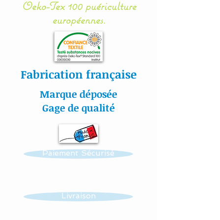
Oeko-Tex 100 puériculture
Tex.
européennes.
#lacouturebytitia#faitmain
Fabrication française
#madeinfrance#cadeaude
naissance#plaisir#bébé#li
Marque déposée
ngedelit#mobilemusical#é
Gage de qualité
veildebébé#décorationenf
ants#baby#papillon#étoil
es#veilleuse#frenchdesign
Paiement Sécurisé
#baby#lingedelitfaitmain
Livraison