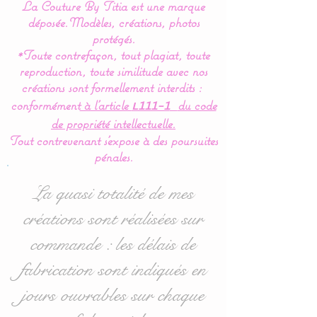
La Couture By Titia est une marque
déposée.
Modèles, créations, photos
Le protège carnet de Santé
protégés.
*Toute contrefaçon, tout plagiat, toute
se ferme à l'aide de
reproduction, toute similitude avec nos
nouettes en ruban satiné.
créations sont formellement interdits :
conformément
à l’article
du code
L111-1
Personnalisable au
de propriété intellectuelle.
prénom de votre enfant :
Tout contrevenant s'expose à des poursuites
prénom à indiquer en
pénales.
commentaire lors de la
validation de votre panier.
La quasi totalité de mes
créations sont réalisées sur
Pour se faire plaisir ou jolie
commande : les délais de
idée cadeau de naissance.
fabrication sont indiqués en
Tous nos tissus sont
jours ouvrables sur chaque
étudiés spécialement pour