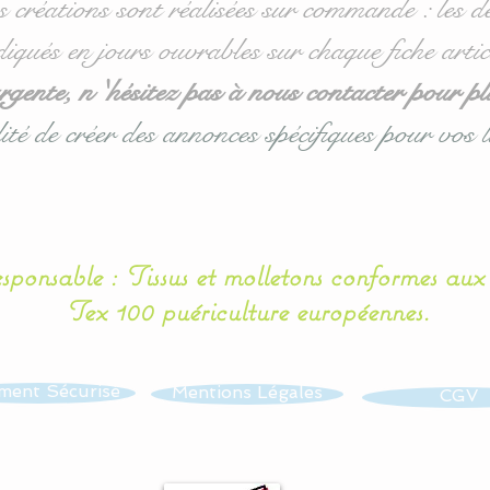
s créations sont réalisées sur commande : les dé
diqués en jours ouvrables sur chaque fiche artic
ente, n 'hésitez pas à nous contacter pour pl
ité de créer des annonces spécifiques pour vos l
esponsable : Tissus et molletons conformes au
Tex 100 puériculture européennes.
ment Sécurisé
Mentions Légales
CGV