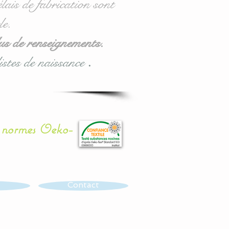
lais de fabrication sont
le.
us de renseignements.
istes de naissance
.
x normes Oeko-
Contact