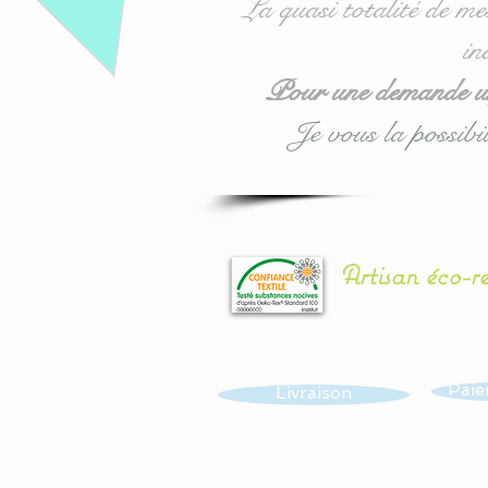
La quasi totalité de me
in
Pour une demande urg
Je vous la possibil
Artisan éco-r
Paie
Livraison