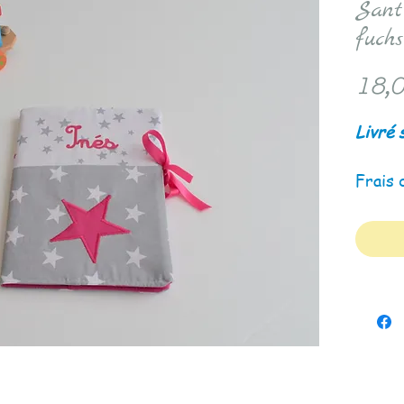
Sant
fuchs
18,0
Livré 
Frais 