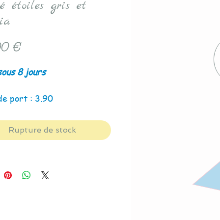
é étoiles gris et
ia
Prix
0 €
sous 8 jours
de port : 3.90
Rupture de stock