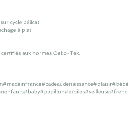
ur cycle délicat.
échage à plat.
 certifiés aux normes Oeko-Tex.
ain#madeinfrance#cadeaudenaissance#plaisir#bébé
onenfants#baby#papillon#étoiles#veilleuse#frenc