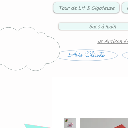
Tour de Lit & Gigoteuse
Sacs à main
🌿 Artisan é
Avis Clients