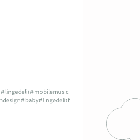
#lingedelit#mobilemusic
hdesign#baby#lingedelitf