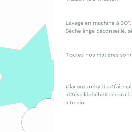
Lavage en machine à 30°, s
Sèche linge déconseillé, s
Toutes nos matières sont
#lacouturebytitia#faitm
al#éveildebébé#décorati
aitmain