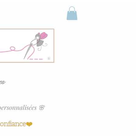
es
personnalisées 🌸
confiance
❤️