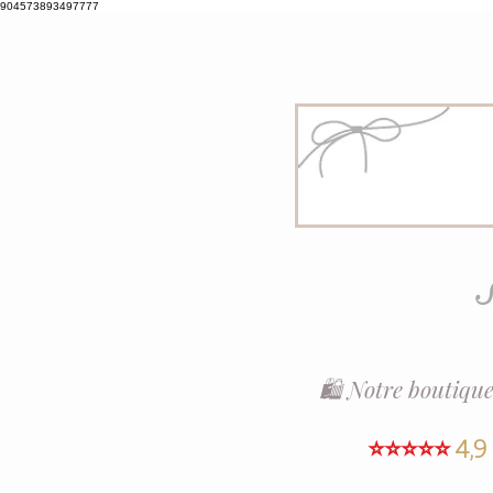
904573893497777
S
🛍️ Notre boutique
⭐⭐⭐⭐⭐
4,9