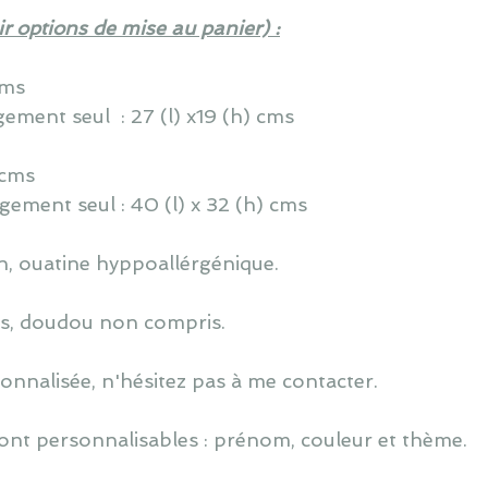
ir options de mise au panier) :
cms
nt seul : 27 (l) x19 (h) cms
) cms
nt seul : 40 (l) x 32 (h) cms
, ouatine hyppoallérgénique.
s, doudou non compris.
nnalisée, n'hésitez pas à me contacter.
ont personnalisables : prénom, couleur et thème.