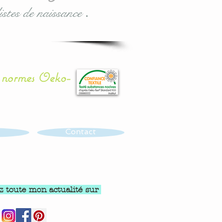
istes de naissance
.
x normes Oeko-
Contact
z toute mon actualité sur