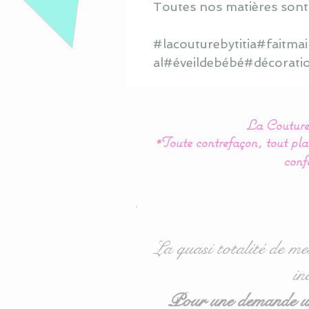
Toutes nos matières sont
#lacouturebytitia#faitm
al#éveildebébé#décorati
La Couture 
*Toute contrefaçon, tout plag
conf
La quasi totalité de me
in
Pour une demande urg