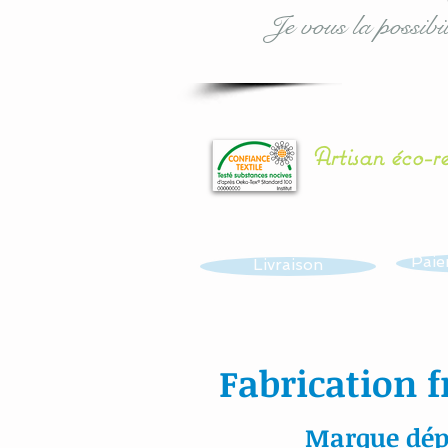
Je vous la possibil
Artisan éco-r
Paie
Livraison
Fabrication f
Marque dép