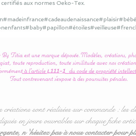
 certifiés aux normes Oeko-Tex.
ain#madeinfrance#cadeaudenaissance#plaisir#bébé
onenfants#baby#papillon#étoiles#veilleuse#frenc
By Titia est une marque déposée.
Modèles, créations, pho
iat, toute reproduction, toute similitude avec nos création
ormément
à l’article
du code de propriété intellect
L111-1
Tout contrevenant s'expose à des poursuites pénales.
s créations sont réalisées sur commande : les dé
diqués en jours ouvrables sur chaque fiche artic
ente, n 'hésitez pas à nous contacter pour pl