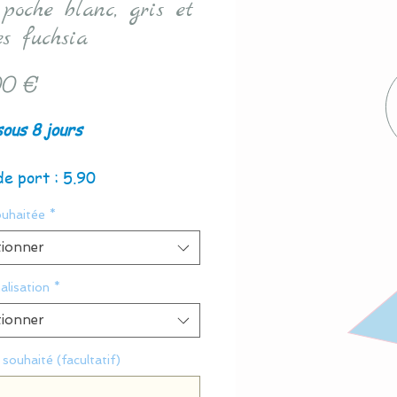
 poche blanc, gris et
es fuchsia
Prix
0 €
sous 8 jours
de port : 5.90
ouhaitée
*
tionner
alisation
*
tionner
souhaité (facultatif)