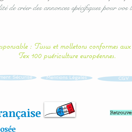
ité de créer des annonces spécifiques pour vos l
esponsable : Tissus et molletons conformes au
Tex 100 puériculture européennes.
ment Sécurisé
Mentions Légales
CGV
rançaise
Retrouve
osée