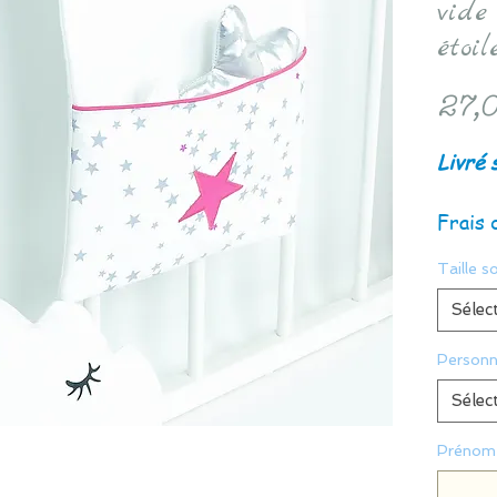
vide
étoil
27,0
Livré 
Frais 
Taille s
Sélec
Personn
Sélec
Prénom 