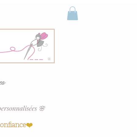
es
personnalisées 🌸
confiance
❤️