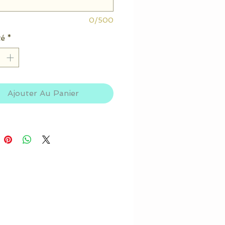
0/500
té
*
Ajouter Au Panier