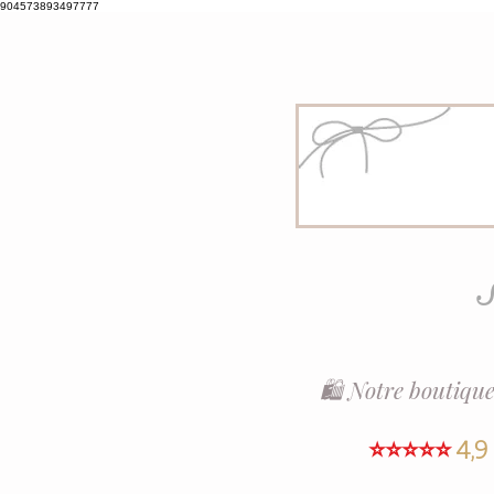
904573893497777
S
🛍️ Notre boutique
⭐⭐⭐⭐⭐
4,9