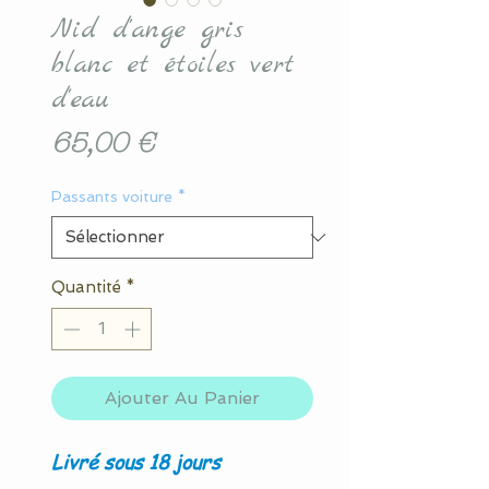
Nid d'ange gris
blanc et étoiles vert
d'eau
Prix
65,00 €
Passants voiture
*
Quantité
*
Ajouter Au Panier
Livré sous 18 jours