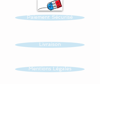
Réalisation possible de
Paiement Sécurisé
toutes autres créations
dans ce thème : mobile,
guirlande, veilleuse …...
Livraison
Tissus : 100 % coton
Mentions Légales
Toutes nos matières sont
CGV
certifiés aux normes Oeko-
Tex.
Contact
#lacouturebytitia#faitmain
#madeinfrance#cadeaude