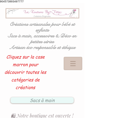
904573893497777
Créations artisanales pour bébé et
enfants
Sacs à main, accessoires & Déco en
petites séries
Artisan éco responsable et éthique
Cliquez sur la case
marron pour
découvrir toutes les
catégories de
créations
Sacs à main
🛍️ Notre boutique est ouverte !