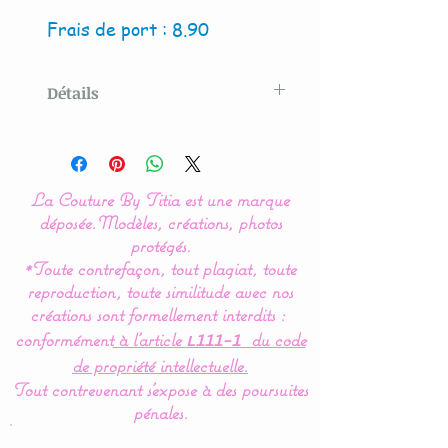
Frais de port : 8.90
Détails
Modèle crée par La Couture
By Titia
La Couture By Titia est une marque
Nos modèles de nids
déposée.
Modèles, créations, photos
d'ange sont entièrement
protégés.
*Toute contrefaçon, tout plagiat, toute
réalisés en coton (Made in
reproduction, toute similitude avec nos
France) pour en faire un
créations sont formellement interdits :
vrai nid douillé et
conformément
à l’article
du code
L111-1
confortable.
de propriété intellectuelle.
Tout contrevenant s'expose à des poursuites
Pour le confort et le bien
pénales.
être de bébé,la gigoteuse