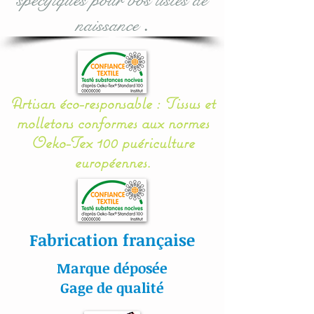
naissance
.
Possibilité de faire les
emplacements pour
l'adaptation sur le siège
auto, contactez moi pour le
Artisan éco-responsable : Tissus et
tarif. : voir options lors de
molletons conformes aux normes
la commande.
Oeko-Tex 100 puériculture
européennes.
Pour toute demande
personnalisée, n'hésitez
pas à me contacter.
Fabrication française
Toutes nos créations sont
Marque déposée
personnalisables : prénom,
Gage de qualité
couleur et thème.