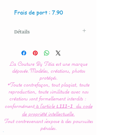
Frais de port : 7.90
Détails
Modèle créé par La Couture
By Titia
La Couture By Titia est une marque
déposée.
Modèles, créations, photos
La présence de couleur
protégés.
*Toute contrefaçon, tout plagiat, toute
vives et formes
reproduction, toute similitude avec nos
géométriques simples
créations sont formellement interdits :
permet à bébé de bien les
conformément
à l’article
du code
L111-1
discernées et facilite ainsi
de propriété intellectuelle.
son apprentissage.
Tout contrevenant s'expose à des poursuites
pénales.
Hauteur : 60 cms : le bras