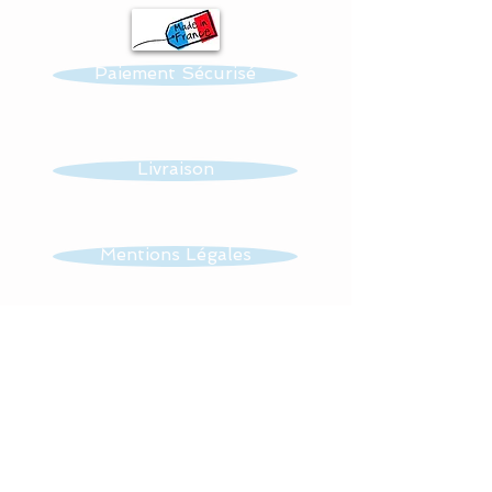
Ce mobile musical pour
bébé est composé de :
Paiement Sécurisé
- 4 suspensions avec 2
étoiles et 2 lunes
Livraison
Au milieu du support est
suspendu, un nuage en
coton également.
Mentions Légales
Possibilité de faire d'autres
CGV
motifs : papillons et/ou
hiboux, étoiles .........
Contact
Dimensions de la