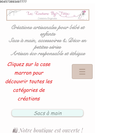
904573893497777
Créations artisanales pour bébé et
enfants
Sacs à main, accessoires & Déco en
petites séries
Artisan éco responsable et éthique
Cliquez sur la case
marron pour
découvrir toutes les
catégories de
créations
Sacs à main
🛍️ Notre boutique est ouverte !