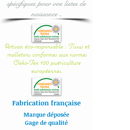
spécifiques pour vos listes de
Options :
naissance
.
Une boîte à musique (avec
12 berceuses avec bouton
On/Off) est également
Artisan éco-responsable : Tissus et
disponible en
molletons conformes aux normes
options (fonctionne avec 2
Oeko-Tex 100 puériculture
piles LR 6, non fournies) :
européennes.
à valider lors de votre
achat.
Fabrication française
Les suspensions sont
réalisées en coton (100
Marque déposée
%) et rembourrées.
Gage de qualité