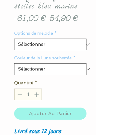
étoiles bleu marine
Prix
Prix
 61,00 € 
54,90 €
original
promotionnel
Options de mélodie
*
Couleur de la Lune souhaitée
*
Quantité
*
Ajouter Au Panier
Livré sous 12 jours