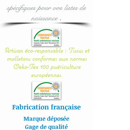
spécifiques pour vos listes de
Option :
naissance
.
Une boîte à musique (avec
12 berceuses avec bouton
On/Off) est également
Artisan éco-responsable : Tissus et
disponible en
molletons conformes aux normes
options (fonctionne avec 2
Oeko-Tex 100 puériculture
piles LR 6, non fournies) :
européennes.
à valider lors de votre
achat.
Les suspensions sont
Fabrication française
réalisées en coton (100
%) et rembourrées.
Marque déposée
Gage de qualité