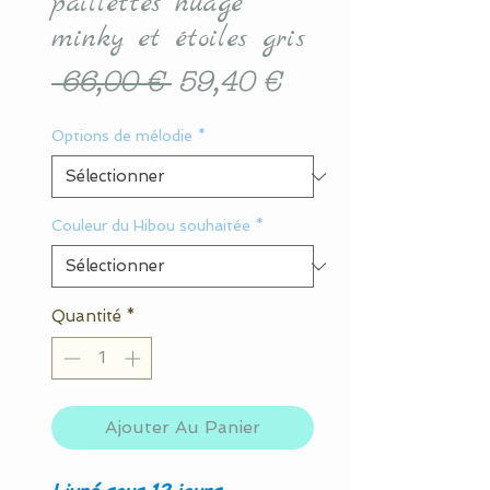
paillettes nuage
minky et étoiles gris
Prix
Prix
 66,00 € 
59,40 €
original
promotionnel
Options de mélodie
*
Couleur du Hibou souhaitée
*
Quantité
*
Ajouter Au Panier