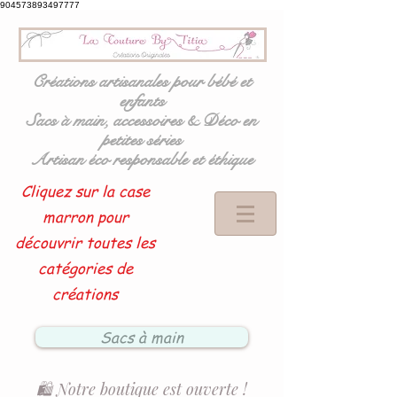
904573893497777
Créations artisanales pour bébé et
enfants
Sacs à main, accessoires & Déco en
petites séries
Artisan éco responsable et éthique
Cliquez sur la case
marron pour
découvrir toutes les
catégories de
créations
Sacs à main
🛍️ Notre boutique est ouverte !