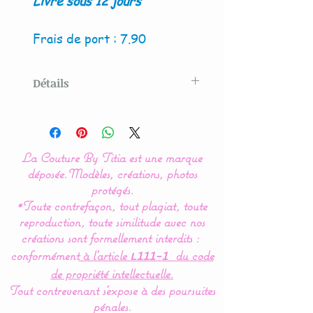
Livré sous 12 jours
Frais de port : 7.90
Détails
Modèle créé par La Couture
By Titia
La Couture By Titia est une marque
déposée.
Modèles, créations, photos
La présence de couleur
protégés.
*Toute contrefaçon, tout plagiat, toute
vives et formes
reproduction, toute similitude avec nos
géométriques simples
créations sont formellement interdits :
permet à bébé de bien les
conformément
à l’article
du code
L111-1
discernées et facilite ainsi
de propriété intellectuelle.
son apprentissage.
Tout contrevenant s'expose à des poursuites
pénales.