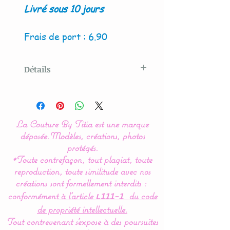
Livré sous 10 jours
Frais de port : 6.90
Détails
Modèle crée par La Couture
By Titia
La Couture By Titia est une marque
Lot de 2 panières, pochons
déposée.
Modèles, créations, photos
ou corbeilles de
protégés.
*Toute contrefaçon, tout plagiat, toute
rangement.
reproduction, toute similitude avec nos
créations sont formellement interdits :
Disponible en 2 versions :
conformément
à l’article
du code
L111-1
ronde ou carrée.
de propriété intellectuelle.
Tout contrevenant s'expose à des poursuites
Très pratique, pour ranger