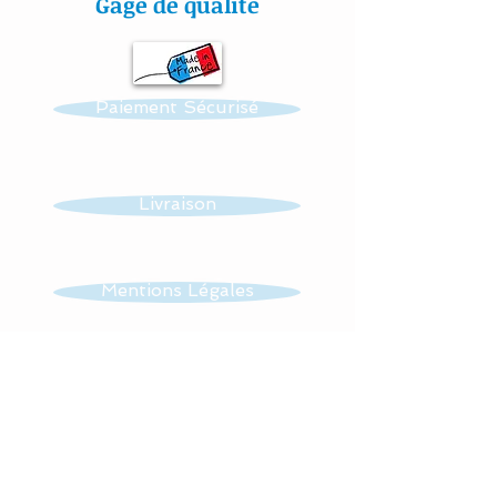
Gage de qualité
cousu mains » et non
thermo-collés ce qui
assure une véritable
Paiement Sécurisé
longévité à votre création.
Toutes nos confections
sont personnalisables :
Livraison
prénom, couleur et thème.
Réalisation possible de
Mentions Légales
toutes autres créations
dans ce thème : mobile,
CGV
guirlande, veilleuse …...
Tissus : 100 % coton.
Contact