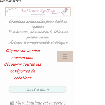
904573893497777
Créations artisanales pour bébé et
enfants
Sacs à main, accessoires & Déco en
petites séries
Artisan éco responsable et éthique
Cliquez sur la case
marron pour
découvrir toutes les
catégories de
créations
Sacs à main
🛍️ Notre boutique est ouverte !