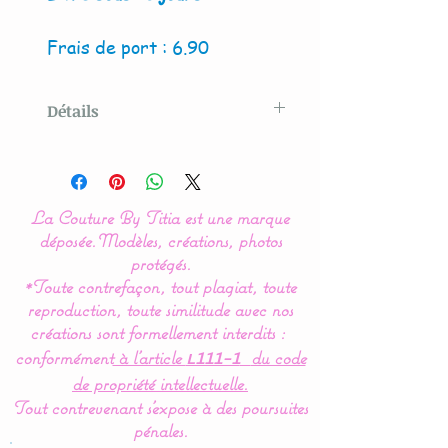
Frais de port : 6.90
Détails
Modèle crée par La Couture
By Titia
La Couture By Titia est une marque
Lot de 2 panières, pochons
déposée.
Modèles, créations, photos
ou corbeilles de
protégés.
*Toute contrefaçon, tout plagiat, toute
rangement.
reproduction, toute similitude avec nos
créations sont formellement interdits :
Disponible en 2 versions :
conformément
à l’article
du code
L111-1
ronde ou carrée.
de propriété intellectuelle.
Tout contrevenant s'expose à des poursuites
Très pratique, pour ranger
pénales.