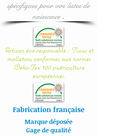
spécifiques pour vos listes de
* Dimensions modèle
naissance
.
rond :
Grand modèle : 25 x 25 (h
x d)
Artisan éco-responsable : Tissus et
Petit modèle : 15 x 15 (h x
molletons conformes aux normes
d)
Oeko-Tex 100 puériculture
européennes.
Possibilité de commander
une corbeille (petite et/ou
grande) en plus, à l'unité :
voir options d'achat lors de
Fabrication française
la validation.
Marque déposée
Mes appliqués sont «
Gage de qualité
cousu mains » et non