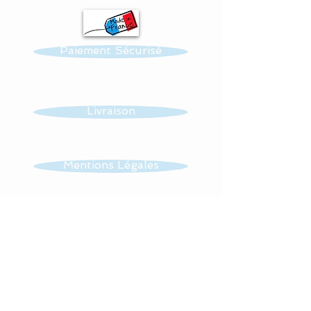
thermo-collés ce qui
assure une véritable
Paiement Sécurisé
longévité à votre création.
Toutes nos confections
sont personnalisables :
Livraison
prénom, couleur et thème.
Réalisation possible de
Mentions Légales
toutes autres créations
dans ce thème : mobile,
CGV
guirlande, veilleuse …...
Tissus : 100 % coton.
Contact
Lavage en machine à 30°,