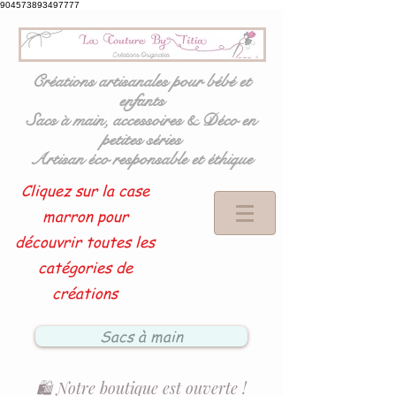
904573893497777
Créations artisanales pour bébé et
enfants
Sacs à main, accessoires & Déco en
petites séries
Artisan éco responsable et éthique
Cliquez sur la case
marron pour
découvrir toutes les
catégories de
créations
Sacs à main
🛍️ Notre boutique est ouverte !