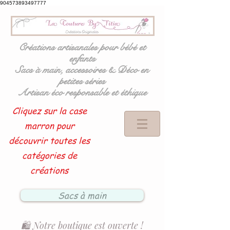
904573893497777
Créations artisanales pour bébé et
enfants
Sacs à main, accessoires & Déco en
petites séries
Artisan éco responsable et éthique
Cliquez sur la case
marron pour
découvrir toutes les
catégories de
créations
Sacs à main
🛍️ Notre boutique est ouverte !