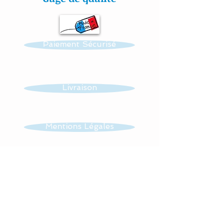
cousu mains » et non
thermo-collés ce qui
assure une véritable
Paiement Sécurisé
longévité à votre création.
Toutes nos confections
sont personnalisables :
Livraison
prénom, couleur et thème.
Réalisation possible de
Mentions Légales
toutes autres créations
dans ce thème : mobile,
CGV
guirlande, veilleuse …...
Tissus : 100 % coton.
Contact
Lavage en machine à 30°,