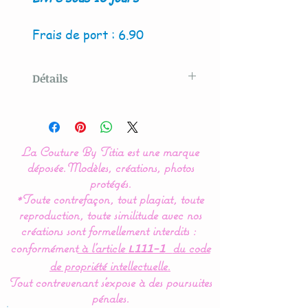
Frais de port : 6.90
Détails
Modèle crée par La Couture
By Titia
La Couture By Titia est une marque
Lot de 2 panières, pochons
déposée.
Modèles, créations, photos
ou corbeilles de
protégés.
*Toute contrefaçon, tout plagiat, toute
rangement.
reproduction, toute similitude avec nos
créations sont formellement interdits :
Disponible en 2 versions :
conformément
à l’article
du code
L111-1
ronde ou carrée.
de propriété intellectuelle.
Tout contrevenant s'expose à des poursuites
Très pratique, pour ranger
pénales.