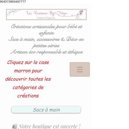
904573893497777
Créations artisanales pour bébé et
enfants
Sacs à main, accessoires & Déco en
petites séries
Artisan éco responsable et éthique
Cliquez sur la case
marron pour
découvrir toutes les
catégories de
créations
Sacs à main
🛍️ Notre boutique est ouverte !