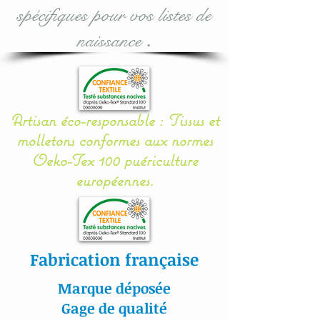
spécifiques pour vos listes de
* Dimensions modèle
naissance
.
rond :
Grand modèle : 25 x 25 (h
x d)
Artisan éco-responsable : Tissus et
Petit modèle : 15 x 15 (h x
molletons conformes aux normes
d)
Oeko-Tex 100 puériculture
européennes.
Possibilité de commander
une corbeille (petite et/ou
grande) en plus, à l'unité :
voir options d'achat lors de
Fabrication française
la validation.
Marque déposée
Mes appliqués sont «
Gage de qualité
cousu mains » et non