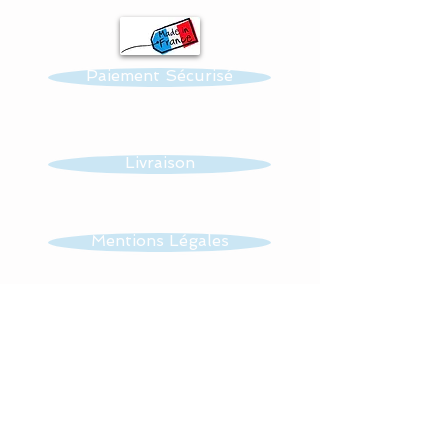
thermo-collés ce qui
assure une véritable
Paiement Sécurisé
longévité à votre création.
Toutes nos confections
sont personnalisables :
Livraison
prénom, couleur et thème.
Réalisation possible de
Mentions Légales
toutes autres créations
dans ce thème : mobile,
CGV
guirlande, veilleuse …...
Tissus : 100 % coton.
Contact
Lavage en machine à 30°,