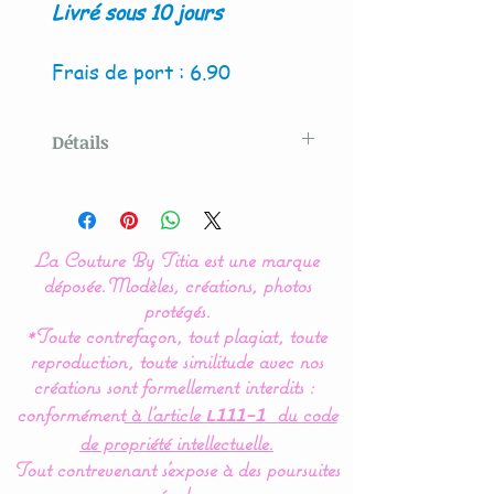
Livré sous 10 jours
Frais de port : 6.90
Détails
Modèle crée par La Couture
By Titia
La Couture By Titia est une marque
Lot de 2 panières, pochons
déposée.
Modèles, créations, photos
ou corbeilles de
protégés.
*Toute contrefaçon, tout plagiat, toute
rangement.
reproduction, toute similitude avec nos
créations sont formellement interdits :
Disponible en 2 versions :
conformément
à l’article
du code
L111-1
ronde ou carrée.
de propriété intellectuelle.
Tout contrevenant s'expose à des poursuites
Très pratique, pour ranger