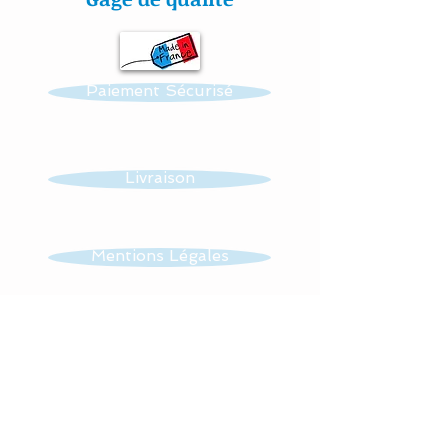
cousu mains » et non
thermo-collés ce qui
assure une véritable
Paiement Sécurisé
longévité à votre création.
Toutes nos confections
sont personnalisables :
Livraison
prénom, couleur et thème.
Réalisation possible de
Mentions Légales
toutes autres créations
dans ce thème : mobile,
CGV
guirlande, veilleuse …...
Tissus : 100 % coton.
Contact
Lavage en machine à 30°,