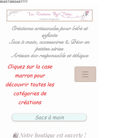
904573893497777
Créations artisanales pour bébé et
enfants
Sacs à main, accessoires & Déco en
petites séries
Artisan éco responsable et éthique
Cliquez sur la case
marron pour
découvrir toutes les
catégories de
créations
Sacs à main
🛍️ Notre boutique est ouverte !