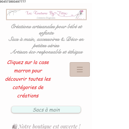
904573893497777
Créations artisanales pour bébé et
enfants
Sacs à main, accessoires & Déco en
petites séries
Artisan éco responsable et éthique
Cliquez sur la case
marron pour
découvrir toutes les
catégories de
créations
Sacs à main
🛍️ Notre boutique est ouverte !