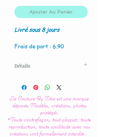
Ajouter Au Panier
Livré sous 8 jours
Frais de port : 6.90
Détails
Modèle créé par La Couture
By Titia
La Couture By Titia est une marque
La housse de matelas à
déposée.
Modèles, créations, photos
langer est indispensable
protégés.
*Toute contrefaçon, tout plagiat, toute
pour la protection de votre
reproduction, toute similitude avec nos
tapis à langer et le confort
créations sont formellement interdits :
de bébé.