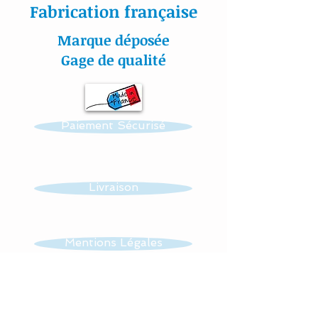
Fabrication française
Tous nos tissus sont
Marque déposée
étudiés spécialement pour
Gage de qualité
la puériculture.
Toutes nos créations sont
Paiement Sécurisé
personnalisables : prénom,
couleur et thème.
Réalisation possible de
Livraison
toutes autres créations
dans ce thème : mobile,
guirlande, veilleuse …...
Mentions Légales
Tissus : 100 % coton et
CGV
éponge