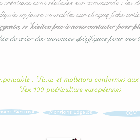
s créations sont réalisées sur commande : les dé
diqués en jours ouvrables sur chaque fiche artic
ente, n 'hésitez pas à nous contacter pour pl
ité de créer des annonces spécifiques pour vos l
esponsable : Tissus et molletons conformes au
Tex 100 puériculture européennes.
ment Sécurisé
Mentions Légales
CGV