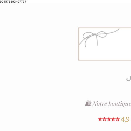
904573893497777
S
🛍️ Notre boutique
⭐⭐⭐⭐⭐
4,9