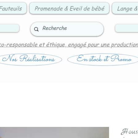
Fauteuils
Promenade & Eveil de bébé
Lange &
co-responsable et éthique, engagé pour une productio
Nos Réalisations
En stock et Promo
Hous