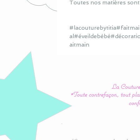
Toutes nos matières sont
#lacouturebytitia#faitm
al#éveildebébé#décorati
aitmain
La Couture 
*Toute contrefaçon, tout plag
conf