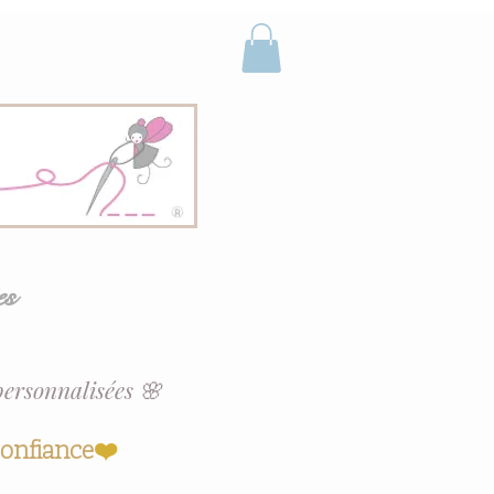
es
personnalisées 🌸
confiance
❤️