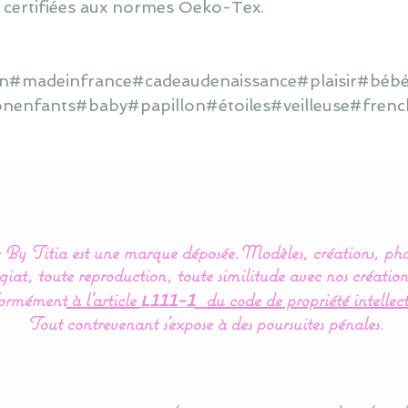
 certifiées aux normes Oeko-Tex.
ain#madeinfrance#cadeaudenaissance#plaisir#bébé
onenfants#baby#papillon#étoiles#veilleuse#frenc
By Titia est une marque déposée.
Modèles, créations, pho
iat, toute reproduction, toute similitude avec nos création
ormément
à l’article
du code de propriété intellect
L111-1
Tout contrevenant s'expose à des poursuites pénales.