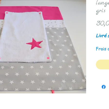
lange
gris 
30,0
Livré 
Frais 