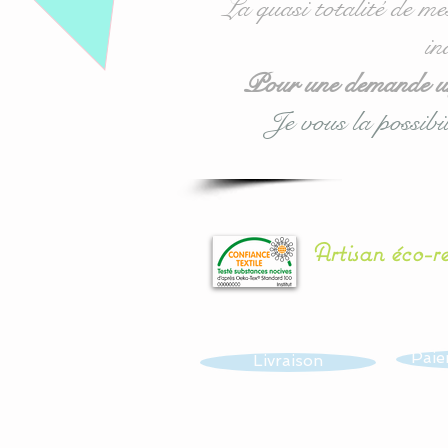
La quasi totalité de me
in
Pour une demande urg
Je vous la possibil
Artisan éco-r
Paie
Livraison