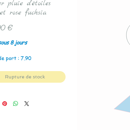
r pluie d'étoiles
et rose fuchsia
Prix
0 €
sous 8 jours
de port : 7.90
Rupture de stock