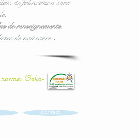
lais de fabrication sont
le.
us de renseignements.
istes de naissance
.
x normes Oeko-
Contact