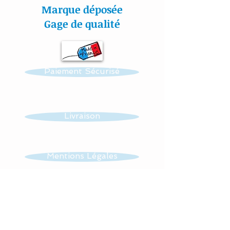
Tous nos tissus sont
Marque déposée
étudiés spécialement pour
Gage de qualité
la puériculture.
Toutes nos créations sont
Paiement Sécurisé
personnalisables : prénom,
couleur et thème.
Réalisation possible de
Livraison
toutes autres créations
dans ce thème : mobile,
guirlande, veilleuse …...
Mentions Légales
Tissus : 100 % coton et
CGV
éponge
Lavage à 30 °