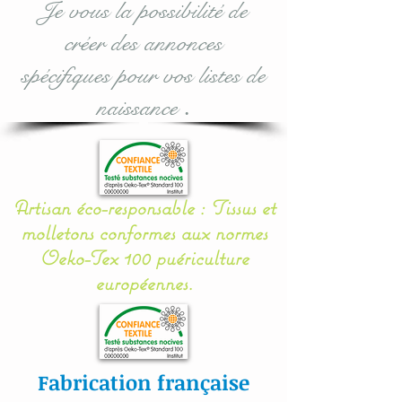
Je vous la possibilité de
supplémentaires assortis :
créer des annonces
voir dans les options
d'achat lors de votre
spécifiques pour vos listes de
commande.
naissance
.
Taille utile : 70 x 50 et
épaisseur à me donner en
commentaire lors de la
Artisan éco-responsable : Tissus et
validation.
molletons conformes aux normes
Oeko-Tex 100 puériculture
Mes appliqués sont «
européennes.
cousu mains » et non
thermo- collés ce qui
assure une véritable
longévité à votre article.
Fabrication française