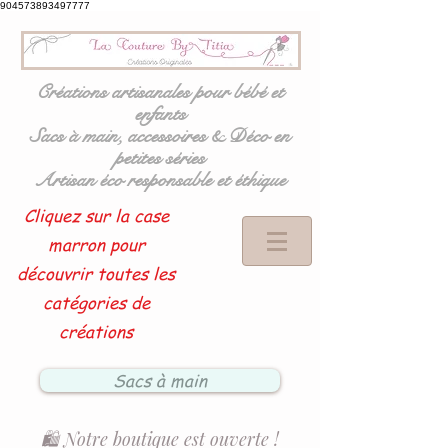
904573893497777
Créations artisanales pour bébé et
enfants
Sacs à main, accessoires & Déco en
petites séries
Artisan éco responsable et éthique
Cliquez sur la case
marron pour
découvrir toutes les
catégories de
créations
Sacs à main
🛍️ Notre boutique est ouverte !