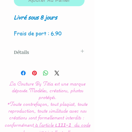
Ajouter Au Panier
Livré sous 8 jours
Frais de port : 6.90
Détails
Modèle créé par La Couture
By Titia
La Couture By Titia est une marque
La housse de matelas à
déposée.
Modèles, créations, photos
langer est indispensable
protégés.
*Toute contrefaçon, tout plagiat, toute
pour la protection de votre
reproduction, toute similitude avec nos
tapis à langer et le confort
créations sont formellement interdits :
de bébé.
conformément
à l’article
du code
L111-1