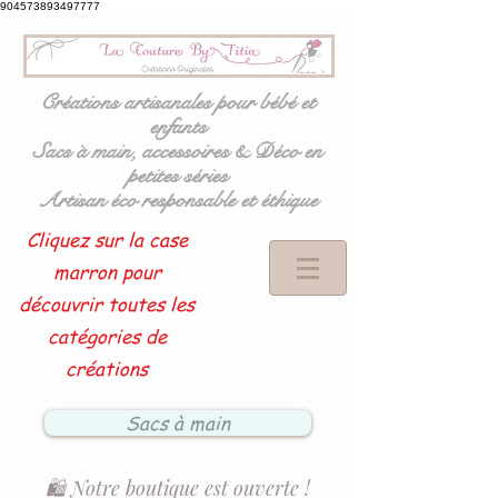
904573893497777
Créations artisanales pour bébé et
enfants
Sacs à main, accessoires & Déco en
petites séries
Artisan éco responsable et éthique
Cliquez sur la case
marron pour
découvrir toutes les
catégories de
créations
Sacs à main
🛍️ Notre boutique est ouverte !