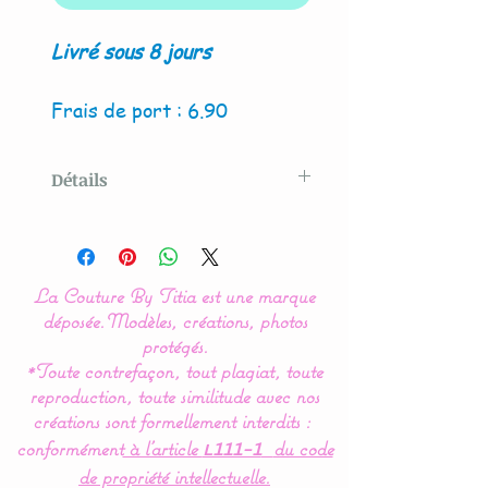
Livré sous 8 jours
Frais de port : 6.90
Détails
Modèle créé par La Couture
By Titia
La Couture By Titia est une marque
La housse de matelas à
déposée.
Modèles, créations, photos
langer est indispensable
protégés.
*Toute contrefaçon, tout plagiat, toute
pour la protection de votre
reproduction, toute similitude avec nos
tapis à langer et le confort
créations sont formellement interdits :
de bébé.
conformément
à l’article
du code
L111-1
de propriété intellectuelle.