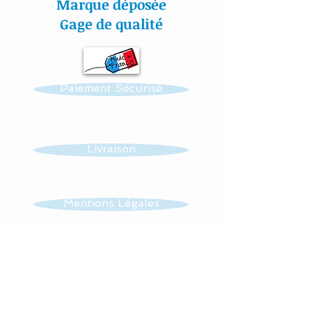
Marque déposée
la puériculture.
Gage de qualité
Toutes nos créations sont
personnalisables : prénom,
Paiement Sécurisé
couleur et thème.
Réalisation possible de
toutes autres créations
Livraison
dans ce thème : mobile,
guirlande, veilleuse …...
Mentions Légales
Tissus : 100 % coton et
éponge
CGV
Lavage à 30 °
Sèche linge interdit