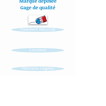
Marque déposée
étudiés spécialement pour
Gage de qualité
la puériculture.
Toutes nos créations sont
Paiement Sécurisé
personnalisables : prénom,
couleur et thème.
Réalisation possible de
Livraison
toutes autres créations
dans ce thème : mobile,
guirlande, veilleuse …...
Mentions Légales
Tissus : 100 % coton et
CGV
éponge
Lavage à 30 °
Contact