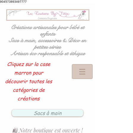
904573893497777
Créations artisanales pour bébé et
enfants
Sacs à main, accessoires & Déco en
petites séries
Artisan éco responsable et éthique
Cliquez sur la case
marron pour
découvrir toutes les
catégories de
créations
Sacs à main
🛍️ Notre boutique est ouverte !