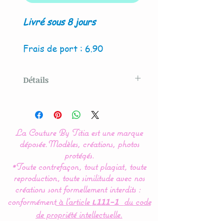
Livré sous 8 jours
Frais de port : 6.90
Détails
Modèle créé par La Couture
By Titia
La Couture By Titia est une marque
La housse de matelas à
déposée.
Modèles, créations, photos
langer est indispensable
protégés.
*Toute contrefaçon, tout plagiat, toute
pour la protection de votre
reproduction, toute similitude avec nos
tapis à langer et le confort
créations sont formellement interdits :
de bébé.
conformément
à l’article
du code
L111-1
de propriété intellectuelle.
Créé entièrement en coton