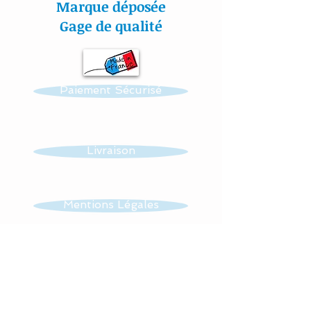
Marque déposée
Gage de qualité
Réalisation possible de
toutes autres créations
dans ce thème : mobile,
Paiement Sécurisé
guirlande, veilleuse …...
Tissus : 100 % coton et
éponge
Livraison
Lavage à 30 °
Sèche linge interdit
Mentions Légales
Toutes nos matières sont
CGV
certifiées aux normes
Oeko-Tex.