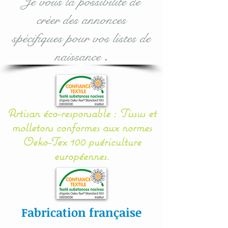
Je vous la possibilité de
supplémentaires assortis :
créer des annonces
voir dans les options
d'achat lors de votre
spécifiques pour vos listes de
commande.
naissance
.
Taille utile : 70 x 50 et
épaisseur à me donner en
commentaire lors de la
Artisan éco-responsable : Tissus et
validation.
molletons conformes aux normes
Oeko-Tex 100 puériculture
Tous nos tissus sont
européennes.
étudiés spécialement pour
la puériculture.
Toutes nos créations sont
Fabrication française
personnalisables : prénom,
couleur et thème.