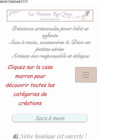
904573893497777
Créations artisanales pour bébé et
enfants
Sacs à main, accessoires & Déco en
petites séries
Artisan éco responsable et éthique
Cliquez sur la case
marron pour
découvrir toutes les
catégories de
créations
Sacs à main
🛍️ Notre boutique est ouverte !