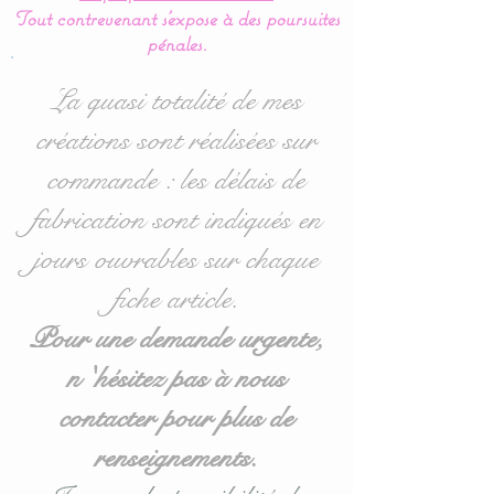
Créé entièrement en coton
Tout contrevenant s'expose à des poursuites
avec le lange amovible en
pénales.
éponge, pour facilité le
lavage.
La quasi totalité de mes
créations sont réalisées sur
Livré avec un lange en
commande : les délais de
éponge.
Celui ci est maintenu par 4
fabrication sont indiqués en
pressions, très pratique
jours ouvrables sur chaque
pour la mise en place.
fiche article.
Cette housse de matelas à
Pour une demande urgente,
langer se ferme à l'aide de
n 'hésitez pas à nous
liens en satin de coton.
contacter pour plus de
Possibilité de commander
renseignements.
des langes