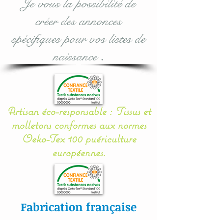
Je vous la possibilité de
supplémentaires assortis :
créer des annonces
voir dans les options
d'achat lors de votre
spécifiques pour vos listes de
commande.
naissance
.
Taille utile : 70 x 50 et
épaisseur à me donner en
commentaire lors de la
Artisan éco-responsable : Tissus et
validation.
molletons conformes aux normes
Oeko-Tex 100 puériculture
Mes appliqués sont «
européennes.
cousu mains » et non
thermo- collés ce qui
assure une véritable
longévité à votre article.
Fabrication française