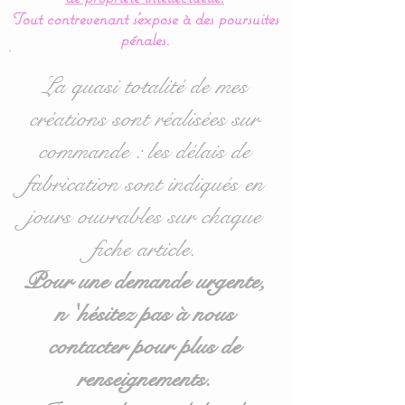
Créé entièrement en coton
Tout contrevenant s'expose à des poursuites
avec le lange amovible en
pénales.
éponge, pour facilité le
lavage.
La quasi totalité de mes
créations sont réalisées sur
Livré avec un lange en
commande : les délais de
éponge.
Celui ci est maintenu par 4
fabrication sont indiqués en
pressions, très pratique
jours ouvrables sur chaque
pour la mise en place.
fiche article.
Cette housse de matelas à
Pour une demande urgente,
langer se ferme à l'aide de
n 'hésitez pas à nous
liens en satin de coton.
contacter pour plus de
Possibilité de commander
renseignements.
des langes