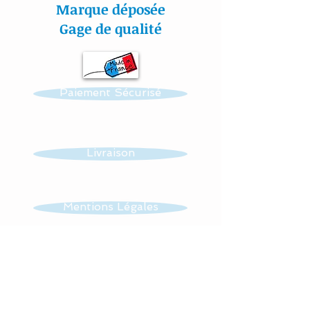
Tous nos tissus sont
Marque déposée
étudiés spécialement pour
Gage de qualité
la puériculture.
Toutes nos créations sont
Paiement Sécurisé
personnalisables : prénom,
couleur et thème.
Réalisation possible de
Livraison
toutes autres créations
dans ce thème : mobile,
guirlande, veilleuse …...
Mentions Légales
Tissus : 100 % coton et
CGV
éponge
Lavage à 30 °