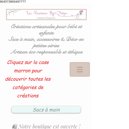
904573893497777
Créations artisanales pour bébé et
enfants
Sacs à main, accessoires & Déco en
petites séries
Artisan éco responsable et éthique
Cliquez sur la case
marron pour
découvrir toutes les
catégories de
créations
Sacs à main
🛍️ Notre boutique est ouverte !