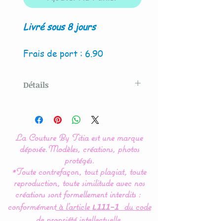
Livré sous 8 jours
Frais de port : 6.90
Détails
Modèle créé par La Couture
By Titia
La Couture By Titia est une marque
La housse de matelas à
déposée.
Modèles, créations, photos
langer est indispensable
protégés.
*Toute contrefaçon, tout plagiat, toute
pour la protection de votre
reproduction, toute similitude avec nos
tapis à langer et le confort
créations sont formellement interdits :
de bébé.
conformément
à l’article
du code
L111-1
de propriété intellectuelle.