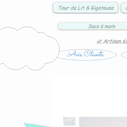
Tour de Lit & Gigoteuse
Sacs à main
🌿 Artisan é
Avis Clients