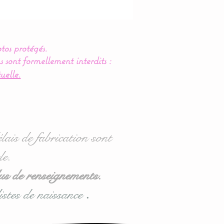
tos protégés.
s sont formellement interdits :
uelle.
lais de fabrication sont
le.
us de renseignements.
istes de naissance
.