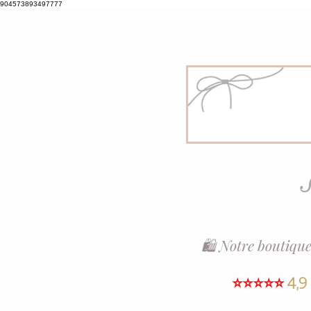
904573893497777
S
🛍️ Notre boutique
⭐⭐⭐⭐⭐
4,9