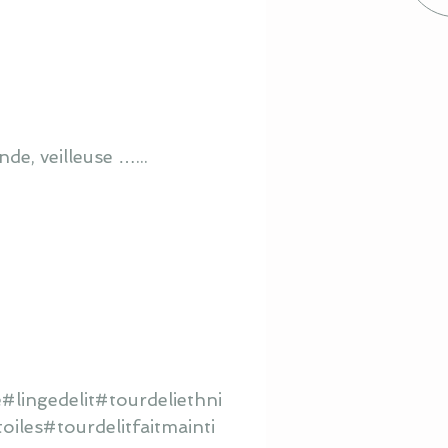
de, veilleuse …...
lingedelit#tourdeliethni
iles#tourdelitfaitmainti