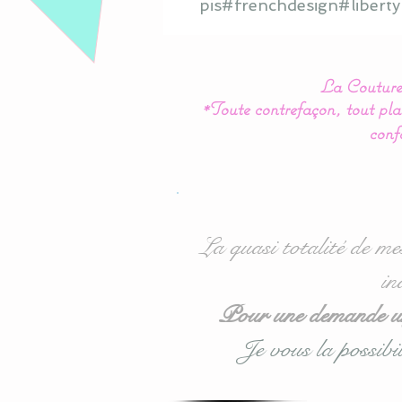
pis#frenchdesign#liberty
La Couture 
*Toute contrefaçon, tout plag
conf
La quasi totalité de me
in
Pour une demande urg
Je vous la possibil