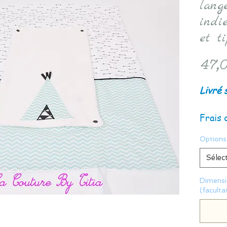
lang
indie
et ti
47,0
Livré 
Frais 
Options
Sélec
Dimensio
(facultat