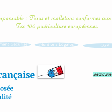
esponsable : Tissus et molletons conformes au
Tex 100 puériculture européennes.
ment Sécurisé
Mentions Légales
CGV
rançaise
Retrouve
osée
lité