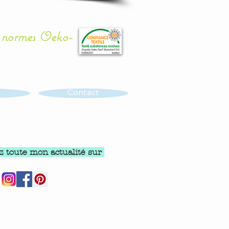
x normes Oeko-
Contact
z toute mon actualité sur