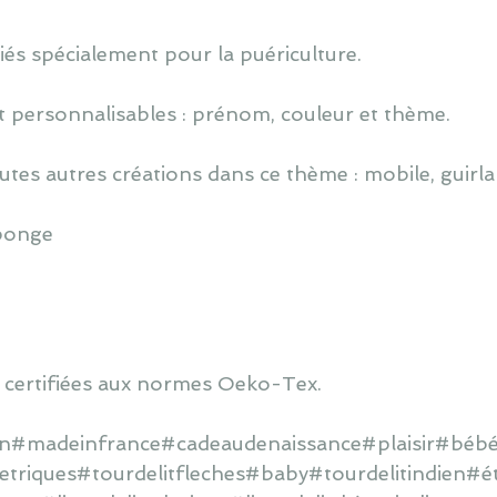
iés spécialement pour la puériculture.
 personnalisables : prénom, couleur et thème.
utes autres créations dans ce thème : mobile, guirlan
éponge
 certifiées aux normes Oeko-Tex.
ain#madeinfrance#cadeaudenaissance#plaisir#bébé#
riques#tourdelitfleches#baby#tourdelitindien#éto