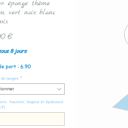
er éponge thème
n, vert noir, blanc
pis
Prix
0 €
sous 8 jours
de port : 6.90
 de langes
*
tionner
ns : hauteur, largeur et épaisseur
if)