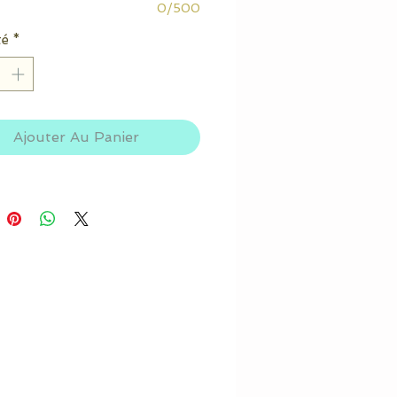
0/500
té
*
Ajouter Au Panier