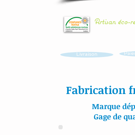
Artisan éco-r
Paie
Livraison
Fabrication f
Marque dép
Gage de qua