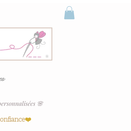
es
personnalisées 🌸
confiance
❤️