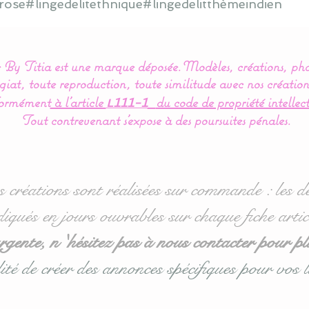
rose#lingedelitethnique#lingedelitthèmeindien
By Titia est une marque déposée.
Modèles, créations, pho
iat, toute reproduction, toute similitude avec nos création
ormément
à l’article
du code de propriété intellect
L111-1
Tout contrevenant s'expose à des poursuites pénales.
s créations sont réalisées sur commande : les dé
diqués en jours ouvrables sur chaque fiche artic
ente, n 'hésitez pas à nous contacter pour pl
ité de créer des annonces spécifiques pour vos l