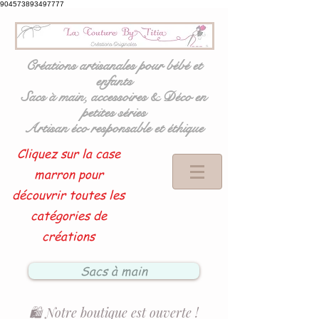
904573893497777
Créations artisanales pour bébé et
enfants
Sacs à main, accessoires & Déco en
petites séries
Artisan éco responsable et éthique
Cliquez sur la case
marron pour
découvrir toutes les
catégories de
créations
Sacs à main
🛍️ Notre boutique est ouverte !