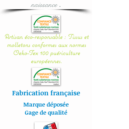
naissance
.
L'utilisation des produits
vendus par la boutique
Artisan éco-responsable : Tissus et
reste sous l'entière
molletons conformes aux normes
responsabilité de l'adulte.
Oeko-Tex 100 puériculture
La vigilance de l'adulte
européennes.
reste la meilleure règle de
sécurité pour les petits.
Entreprise éco-
responsable et éthique :
Fabrication française
tous nos tissus utilisés sont
produits de manière
Marque déposée
responsable
Gage de qualité
en respectant les
travailleurs et