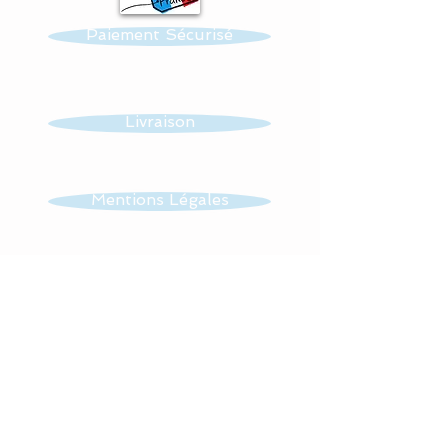
l'environnement.
Paiement Sécurisé
#lacouturebytitia
#faitmain #madeinfrance
#cadeaudenaissance
Livraison
#plaisir #bébé
#hochetdedentition #couv
erturebébé #artisanat
Mentions Légales
# #hochetanimaux #hoch
etbébé #hochetlapin #tou
CGV
rdelitanimaux #hochetélép
hant #lingedelitjungle #ho
memade #handmade
Contact
#artisan
#fabricationfrancaise
#naissancebébé
#cadeaunaissance