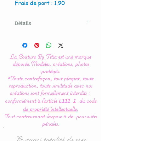
Frais de port : 1.90
Détails
La Couture By Titia,
artisan éco-responsable et
éthique
La Couture By Titia est une marque
déposée.
Modèles, créations, photos
Offrez à votre bébé
le
protégés.
*Toute contrefaçon, tout plagiat, toute
soulagement naturel
de la
reproduction, toute similitude avec nos
douleur dentaire avec
créations sont formellement interdits :
notre hochet de dentition
conformément
à l’article
du code
L111-1
en bois et crochet - une
de propriété intellectuelle.
alternative sûre et durable
Tout contrevenant s'expose à des poursuites
aux jouets en plastique !
pénales.
* Bois de hêtre non traité
La quasi totalité de mes