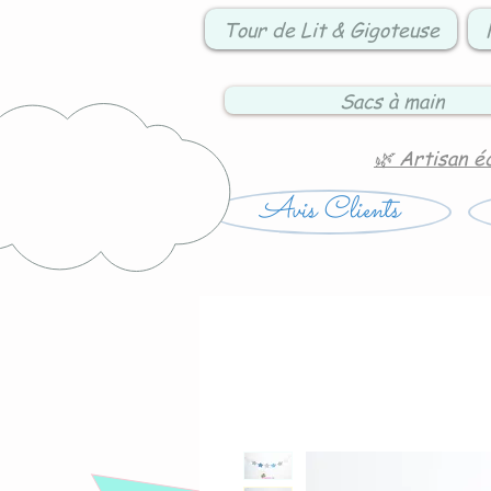
Tour de Lit & Gigoteuse
Sacs à main
🌿 Artisan é
Avis Clients