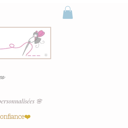
es
personnalisées 🌸
confiance
❤️