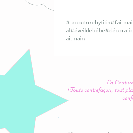
#lacouturebytitia#faitm
al#éveildebébé#décorati
aitmain
La Couture 
*Toute contrefaçon, tout plag
conf