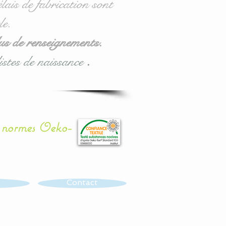
lais de fabrication sont
le.
us de renseignements.
istes de naissance
.
x normes Oeko-
Contact