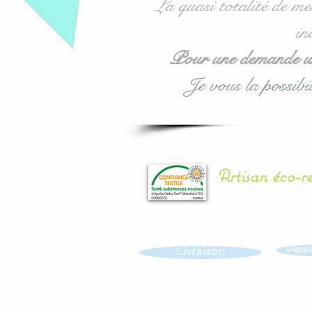
La quasi totalité de me
in
Pour une demande urg
Je vous la possibil
Artisan éco-r
Paie
Livraison