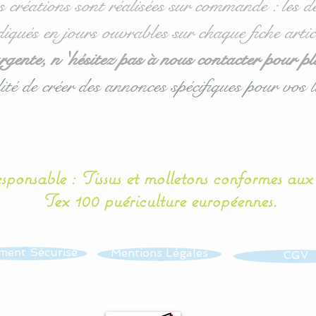
s créations sont réalisées sur commande : les dé
diqués en jours ouvrables sur chaque fiche artic
ente, n 'hésitez pas à nous contacter pour pl
ité de créer des annonces spécifiques pour vos l
esponsable : Tissus et molletons conformes au
Tex 100 puériculture européennes.
ment Sécurisé
Mentions Légales
CGV