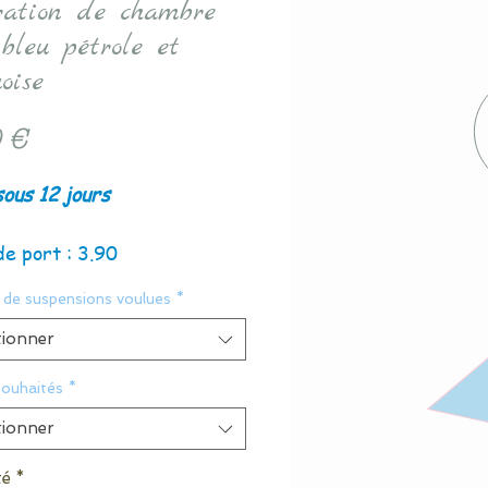
ration de chambre
 bleu pétrole et
oise
Prix
 €
sous 12 jours
de port : 3.90
de suspensions voulues
*
tionner
souhaités
*
tionner
té
*