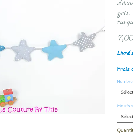
déco
gris,
turqu
7,00
Livré 
Frais 
Nombre 
Sélec
Motifs 
Sélec
Quanti