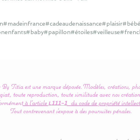
ain#madeinfrance#cadeaudenaissance#plaisir#bébé
onenfants#baby#papillon#étoiles#veilleuse#frenc
By Titia est une marque déposée.
Modèles, créations, pho
iat, toute reproduction, toute similitude avec nos création
ormément
à l’article
du code de propriété intellect
L111-1
Tout contrevenant s'expose à des poursuites pénales.