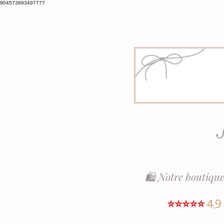
904573893497777
S
🛍️ Notre boutique
⭐⭐⭐⭐⭐
4,9