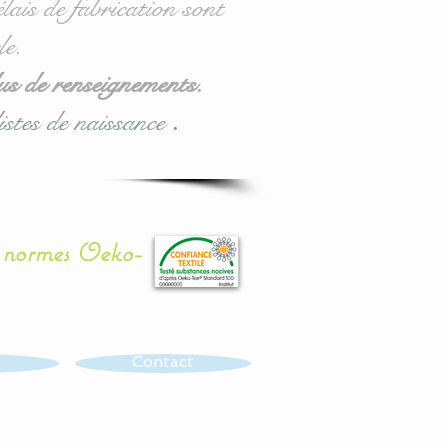
lais de fabrication sont
le.
us de renseignements.
istes de naissance
.
x normes Oeko-
Contact