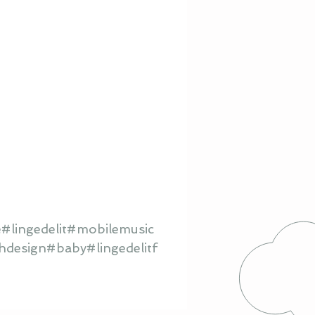
#lingedelit#mobilemusic
hdesign#baby#lingedelitf