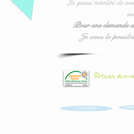
La quasi totalité de me
in
Pour une demande urg
Je vous la possibil
Artisan éco-r
Paie
Livraison