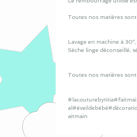
Le rembourrage utilisé est
Toutes nos matières sont
Lavage en machine à 30°, s
Sèche linge déconseillé, s
Toutes nos matières sont
#lacouturebytitia#faitm
al#éveildebébé#décorati
aitmain