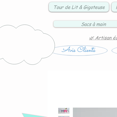
Tour de Lit & Gigoteuse
Sacs à main
🌿 Artisan é
Avis Clients