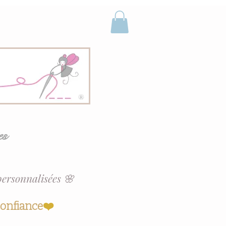
es
personnalisées 🌸
confiance
❤️