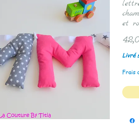
lett
cham
et ro
42,0
Livré 
Frais 