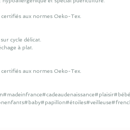
 hypoallergénique et spécial puériculture.
 certifiés aux normes Oeko-Tex.
ur cycle délicat.
échage à plat.
 certifiés aux normes Oeko-Tex.
ain#madeinfrance#cadeaudenaissance#plaisir#bébé
onenfants#baby#papillon#étoiles#veilleuse#frenc