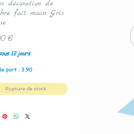
res décoration de
bre fait main Gris
se
Prix
0 €
sous 12 jours
de port : 3.90
Rupture de stock