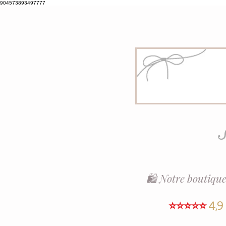
904573893497777
S
🛍️ Notre boutique
⭐⭐⭐⭐⭐
4,9