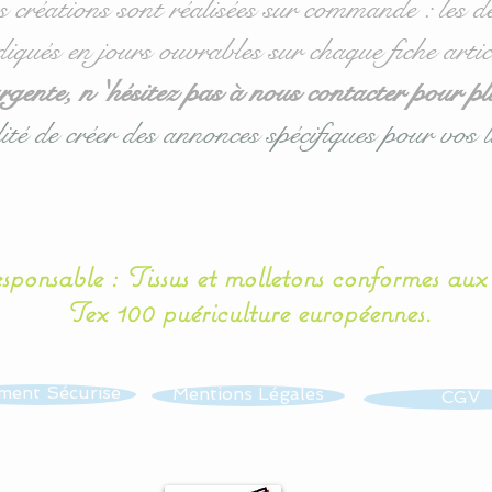
s créations sont réalisées sur commande : les dé
diqués en jours ouvrables sur chaque fiche artic
ente, n 'hésitez pas à nous contacter pour pl
ité de créer des annonces spécifiques pour vos l
esponsable : Tissus et molletons conformes au
Tex 100 puériculture européennes.
ment Sécurisé
Mentions Légales
CGV