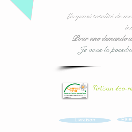
La quasi totalité de me
in
Pour une demande urg
Je vous la possibil
Artisan éco-r
Paie
Livraison