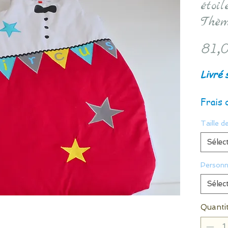
étoi
Thèm
81,0
Livré 
Frais 
Taille d
Sélec
Personn
Sélec
Quanti