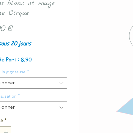
les blanc et rouge
e Cirque
Prix
0 €
sous 20 jours
de Port : 8.90
e la gigoteuse
*
tionner
alisation
*
tionner
té
*