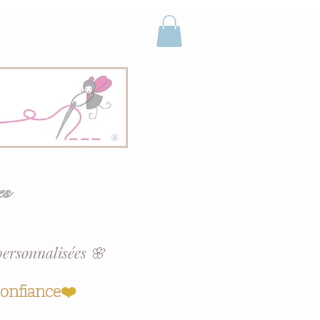
es
personnalisées 🌸
confiance
❤️