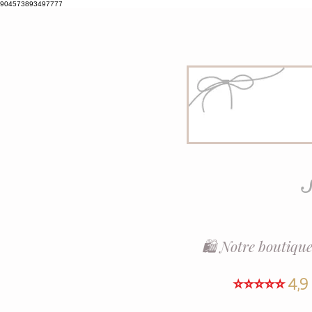
904573893497777
S
🛍️ Notre boutique
⭐⭐⭐⭐⭐
4,9