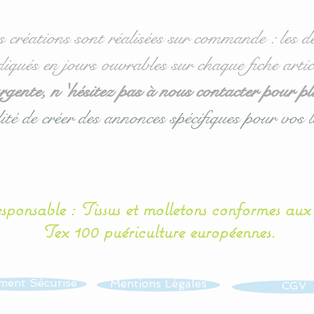
s créations sont réalisées sur commande : les dé
diqués en jours ouvrables sur chaque fiche artic
ente, n 'hésitez pas à nous contacter pour pl
ité de créer des annonces spécifiques pour vos l
esponsable : Tissus et molletons conformes au
Tex 100 puériculture européennes.
ment Sécurisé
Mentions Légales
CGV