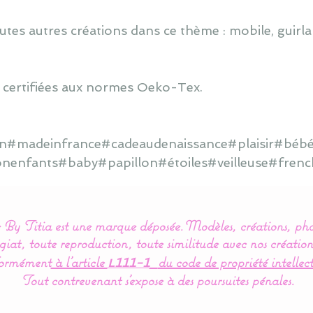
utes autres créations dans ce thème : mobile, guirlan
 certifiées aux normes Oeko-Tex.
ain#madeinfrance#cadeaudenaissance#plaisir#bébé
onenfants#baby#papillon#étoiles#veilleuse#frenc
By Titia est une marque déposée.
Modèles, créations, pho
iat, toute reproduction, toute similitude avec nos création
ormément
à l’article
du code de propriété intellect
L111-1
Tout contrevenant s'expose à des poursuites pénales.