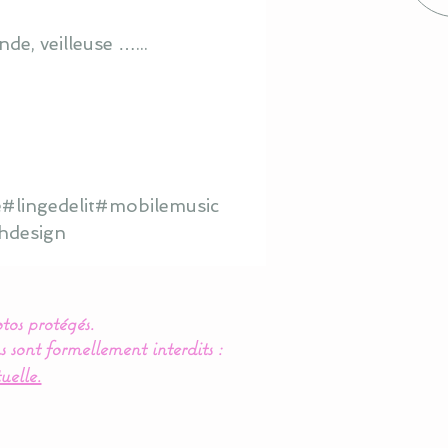
de, veilleuse …...
#lingedelit#mobilemusic
hdesign
tos protégés.
s sont formellement interdits :
uelle.