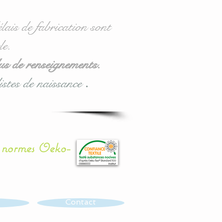
lais de fabrication sont
le.
us de renseignements.
istes de naissance
.
x normes Oeko-
Contact