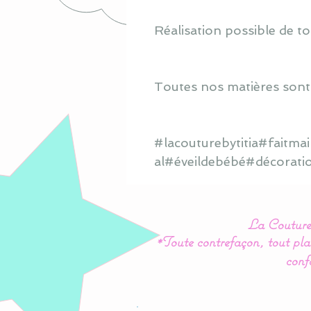
Réalisation possible de to
Toutes nos matières sont
#lacouturebytitia#faitm
al#éveildebébé#décorati
La Couture 
*Toute contrefaçon, tout plag
conf