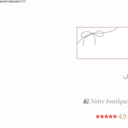
904573893497777
S
🛍️ Notre boutique
⭐⭐⭐⭐⭐
4,9