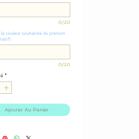
0/20
z la couleur souhaitée du prénom
ltatif)
0/20
té
*
Ajouter Au Panier