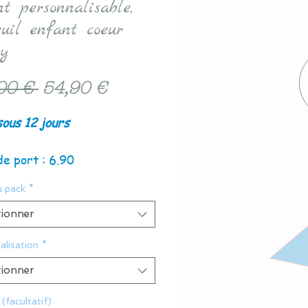
t personnalisable,
euil enfant coeur
y
Prix
Prix
00 € 
54,90 €
original
promotionnel
sous 12 jours
de port : 6.90
u pack
*
tionner
alisation
*
tionner
(facultatif)