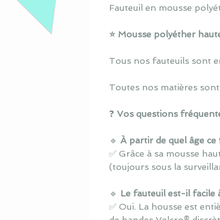
Fauteuil en mousse polyét
⭐ Mousse polyéther haute 
Tous nos fauteuils sont e
Toutes nos matières sont 
❓
Vos questions fréquente
🔹
À partir de quel âge ce 
✅ Grâce à sa mousse haut
(toujours sous la surveill
🔹
Le fauteuil est-il facile
✅ Oui. La housse est enti
de bandes Velcro® discrèt