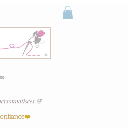
es
personnalisées 🌸
confiance
❤️