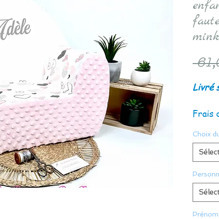
enfan
faut
mink
 61,
Livré 
Frais 
Choix d
Sélec
Personn
Sélec
Prénom 