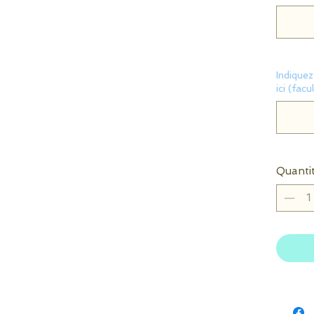
Indique
ici (facu
Quanti