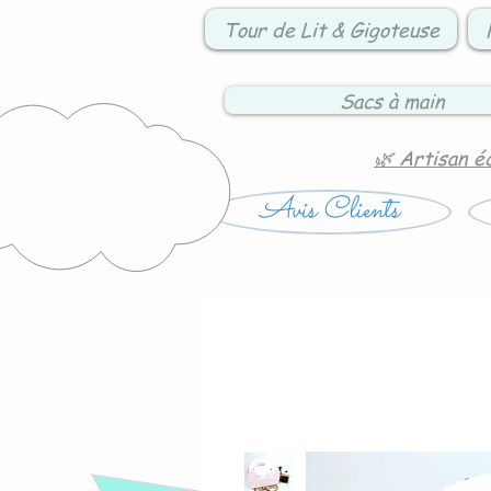
Tour de Lit & Gigoteuse
Sacs à main
🌿 Artisan é
Avis Clients