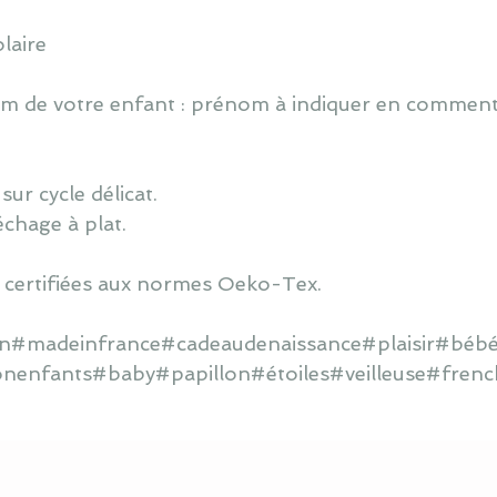
laire
 de votre enfant : prénom à indiquer en commentai
ur cycle délicat.
échage à plat.
 certifiées aux normes Oeko-Tex.
ain#madeinfrance#cadeaudenaissance#plaisir#bébé
onenfants#baby#papillon#étoiles#veilleuse#frenc