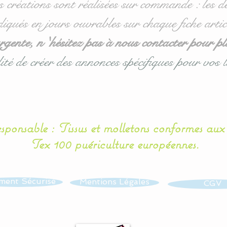
s créations sont réalisées sur commande : les dé
diqués en jours ouvrables sur chaque fiche artic
ente, n 'hésitez pas à nous contacter pour pl
ité de créer des annonces spécifiques pour vos l
esponsable : Tissus et molletons conformes au
Tex 100 puériculture européennes.
ment Sécurisé
Mentions Légales
CGV