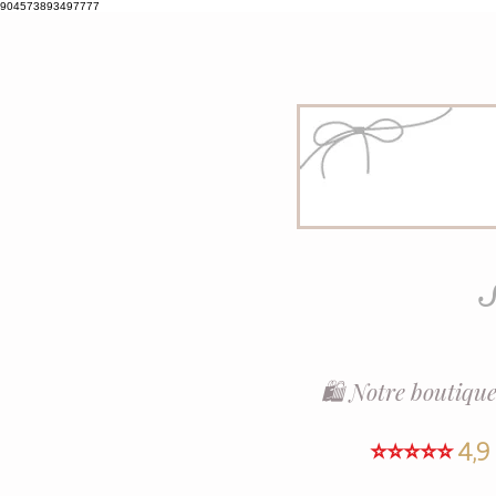
904573893497777
S
🛍️ Notre boutique
⭐⭐⭐⭐⭐
4,9