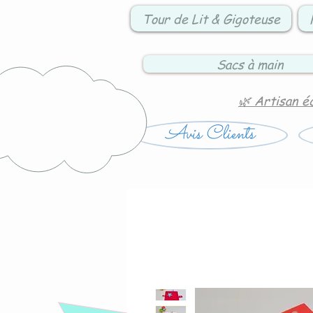
Tour de Lit & Gigoteuse
Sacs à main
🌿 Artisan é
Avis Clients