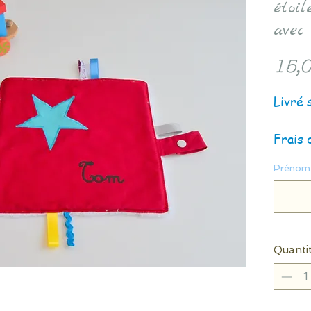
étoi
avec
15,0
Livré 
Frais 
Prénom 
Quanti