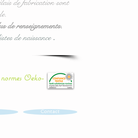
lais de fabrication sont
le.
us de renseignements.
istes de naissance
.
x normes Oeko-
Contact