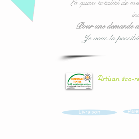
La quasi totalité de me
in
Pour une demande urg
Je vous la possibil
Artisan éco-r
Paie
Livraison