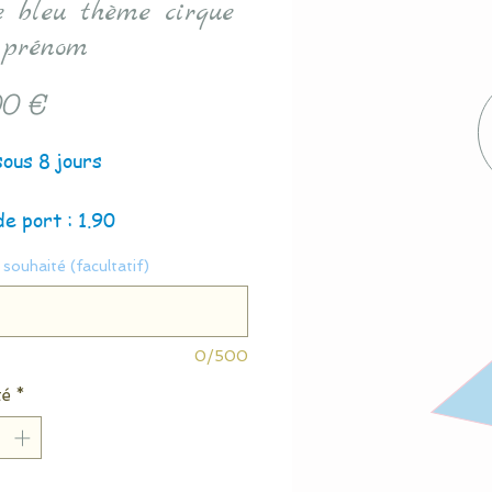
le bleu thème cirque
 prénom
Prix
0 €
sous 8 jours
de port : 1.90
souhaité (facultatif)
0/500
té
*