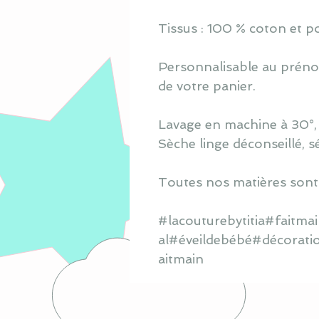
Tissus : 100 % coton et po
Personnalisable au prénom
de votre panier.
Lavage en machine à 30°, s
Sèche linge déconseillé, s
Toutes nos matières sont
#lacouturebytitia#faitm
al#éveildebébé#décorati
aitmain