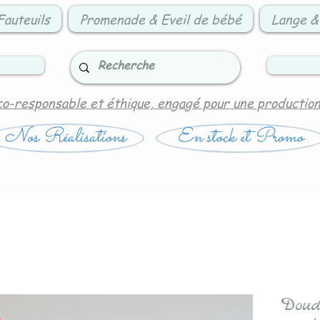
Fauteuils
Promenade & Eveil de bébé
Lange &
co-responsable et éthique, engagé pour une productio
Nos Réalisations
En stock et Promo
Doud