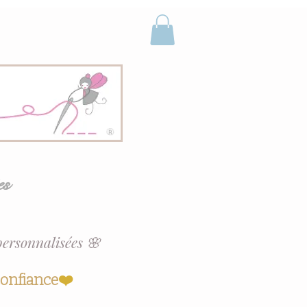
es
personnalisées 🌸
confiance
❤️