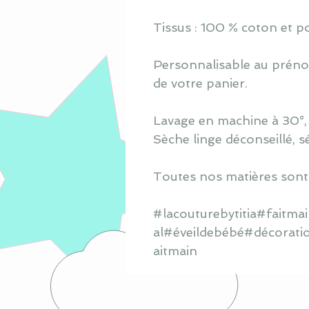
Tissus : 100 % coton et po
Personnalisable au prénom
de votre panier.
Lavage en machine à 30°, s
Sèche linge déconseillé, s
Toutes nos matières sont
#lacouturebytitia#faitm
al#éveildebébé#décorati
aitmain