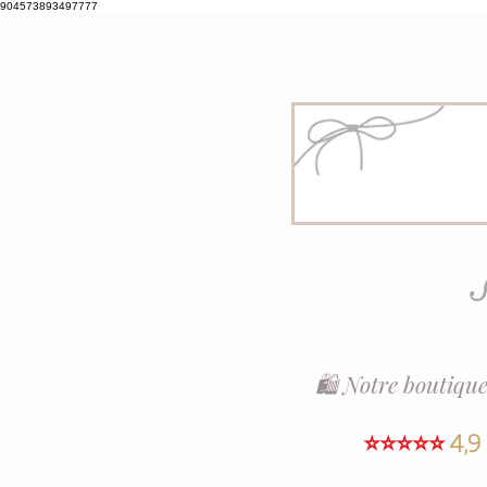
904573893497777
S
🛍️ Notre boutique
⭐⭐⭐⭐⭐
4,9