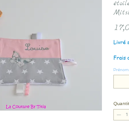
étoil
Mits
17,0
Livré 
Frais 
Prénom 
Quanti