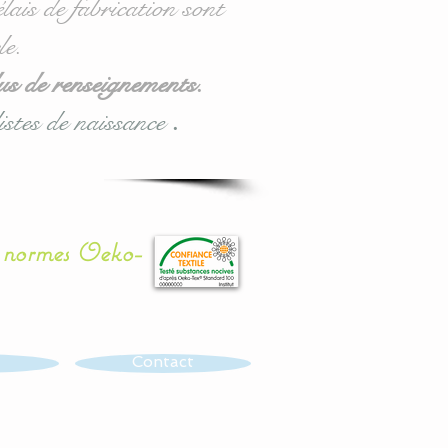
lais de fabrication sont
le.
us de renseignements.
istes de naissance
.
x normes Oeko-
Contact