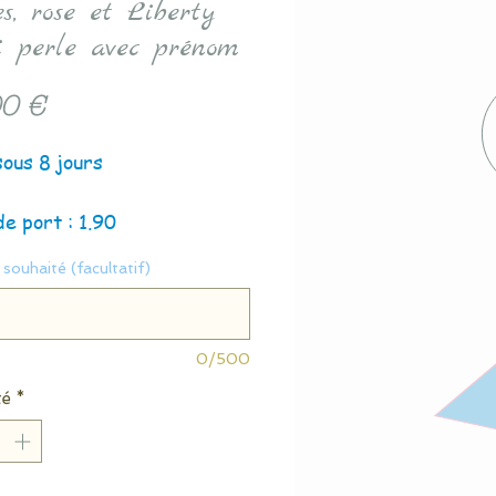
es, rose et Liberty
i perle avec prénom
Prix
0 €
sous 8 jours
de port : 1.90
souhaité (facultatif)
0/500
té
*