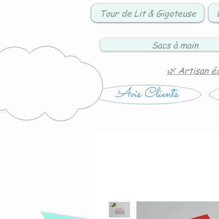
Tour de Lit & Gigoteuse
Sacs à main
🌿 Artisan é
Avis Clients