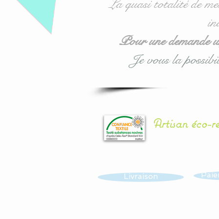
La quasi totalité de me
in
Pour une demande urg
Je vous la possibil
Artisan éco-r
Paie
Livraison