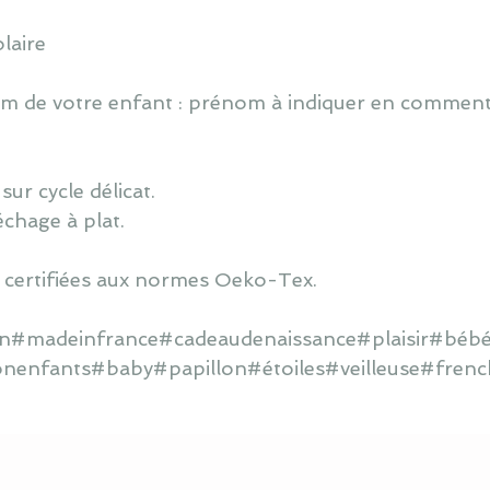
laire
 de votre enfant : prénom à indiquer en commentai
ur cycle délicat.
échage à plat.
 certifiées aux normes Oeko-Tex.
ain#madeinfrance#cadeaudenaissance#plaisir#bébé
onenfants#baby#papillon#étoiles#veilleuse#frenc