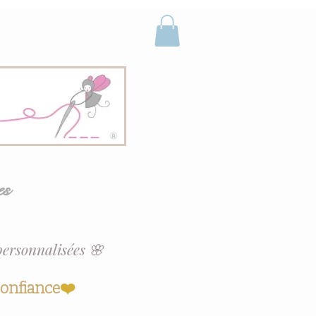
es
personnalisées 🌸
confiance
❤️