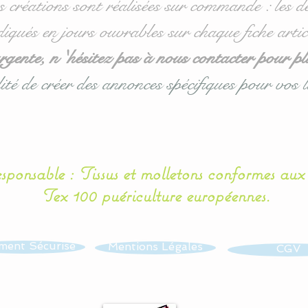
s créations sont réalisées sur commande : les dé
diqués en jours ouvrables sur chaque fiche artic
ente, n 'hésitez pas à nous contacter pour pl
ité de créer des annonces spécifiques pour vos l
esponsable : Tissus et molletons conformes au
Tex 100 puériculture européennes.
ment Sécurisé
Mentions Légales
CGV