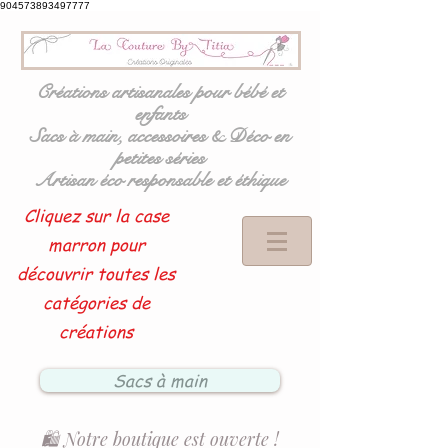
904573893497777
Créations artisanales pour bébé et
enfants
Sacs à main, accessoires & Déco en
petites séries
Artisan éco responsable et éthique
Cliquez sur la case
marron pour
découvrir toutes les
catégories de
créations
Sacs à main
🛍️ Notre boutique est ouverte !