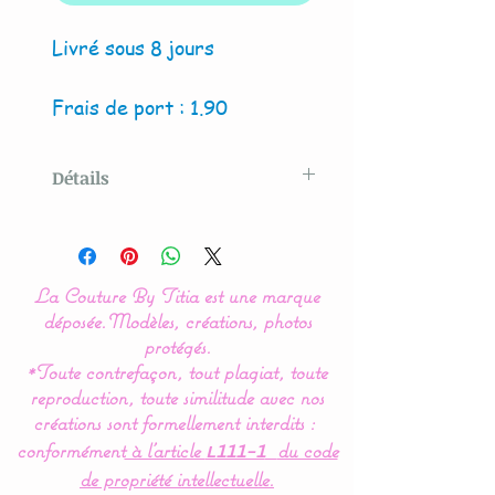
Livré sous 8 jours
Frais de port : 1.90
Détails
Modèle créé par La Couture
By Titia
La Couture By Titia est une marque
Les rubans de différentes
déposée.
Modèles, créations, photos
couleurs et matières
protégés.
*Toute contrefaçon, tout plagiat, toute
permettent de développer
reproduction, toute similitude avec nos
les sens de bébé.
créations sont formellement interdits :
conformément
à l’article
du code
L111-1
Le doudou est doublé de
de propriété intellectuelle.
polaire pour une douceur