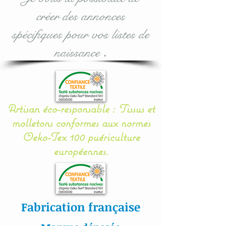
sur cycle délicat.
créer des annonces
Sèche linge déconseillé,
séchage à plat.
spécifiques pour vos listes de
naissance
.
Toutes nos matières sont
certifiées aux normes
Oeko-Tex.
Artisan éco-responsable : Tissus et
#lacouturebytitia#faitmain
molletons conformes aux normes
#madeinfrance#cadeaude
Oeko-Tex 100 puériculture
naissance#plaisir#bébé#li
européennes.
ngedelit#mobilemusical#é
veildebébé#décorationenf
ants#baby#papillon#étoil
es#veilleuse#frenchdesign
Fabrication française
#baby#lingedelitfaitmain