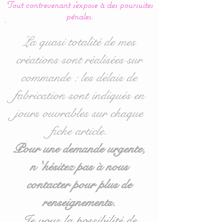
Tout contrevenant s'expose à des poursuites
et une chaleur
pénales.
incomparable.
La quasi totalité de mes
Taille : 22 x 22 cms hors
créations sont réalisées sur
ruban
commande : les délais de
Tissus : 100 % coton et
fabrication sont indiqués en
polaire
jours ouvrables sur chaque
fiche article.
Personnalisable au
prénom de votre enfant :
Pour une demande urgente,
prénom à indiquer en
n 'hésitez pas à nous
commentaire lors de la
contacter pour plus de
validation de votre panier.
renseignements.
Lavage en machine à 30°,
Je vous la possibilité de