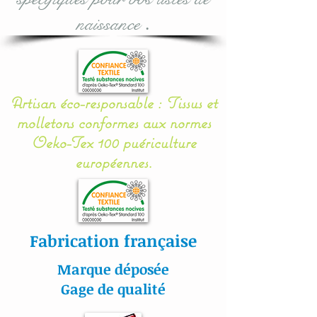
naissance
.
Toutes nos matières sont
certifiées aux normes
Oeko-Tex.
Artisan éco-responsable : Tissus et
#lacouturebytitia#faitmain
molletons conformes aux normes
#madeinfrance#cadeaude
Oeko-Tex 100 puériculture
naissance#plaisir#bébé#li
européennes.
ngedelit#mobilemusical#é
veildebébé#décorationenf
ants#baby#papillon#étoil
es#veilleuse#frenchdesign
Fabrication française
#baby#lingedelitfaitmain
Marque déposée
Gage de qualité