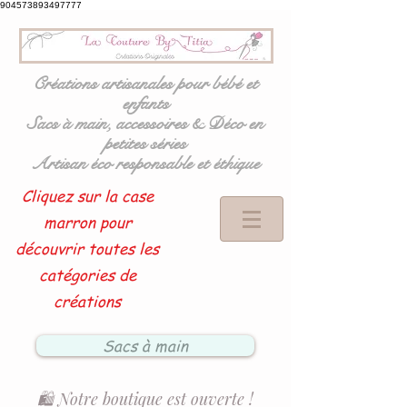
904573893497777
Créations artisanales pour bébé et
enfants
Sacs à main, accessoires & Déco en
petites séries
Artisan éco responsable et éthique
Cliquez sur la case
marron pour
découvrir toutes les
catégories de
créations
Sacs à main
🛍️ Notre boutique est ouverte !