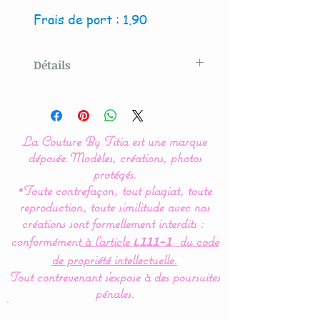
Frais de port : 1.90
Détails
Modèle créé par La Couture
By Titia
La Couture By Titia est une marque
Les rubans de différentes
déposée.
Modèles, créations, photos
couleurs et matières
protégés.
*Toute contrefaçon, tout plagiat, toute
permettent de développer
reproduction, toute similitude avec nos
les sens de bébé.
créations sont formellement interdits :
conformément
à l’article
du code
L111-1
Le doudou est doublé de
de propriété intellectuelle.
polaire pour une douceur
Tout contrevenant s'expose à des poursuites
et une chaleur
pénales.
incomparable.