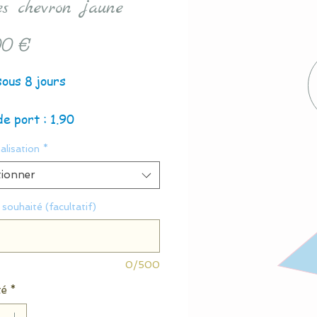
les chevron jaune
Prix
0 €
sous 8 jours
de port : 1.90
alisation
*
tionner
souhaité (facultatif)
0/500
té
*