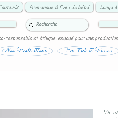
Fauteuils
Promenade & Eveil de bébé
Lange &
co-responsable et éthique, engagé pour une productio
Nos Réalisations
En stock et Promo
Doud