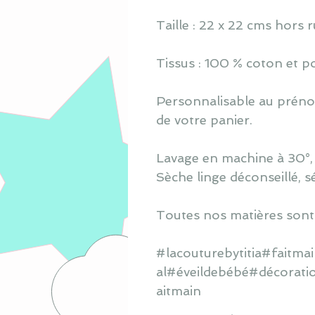
Taille : 22 x 22 cms hors 
Tissus : 100 % coton et po
Personnalisable au prénom
de votre panier.
Lavage en machine à 30°, s
Sèche linge déconseillé, s
Toutes nos matières sont
#lacouturebytitia#faitm
al#éveildebébé#décorati
aitmain