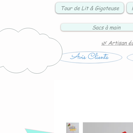
Tour de Lit & Gigoteuse
Sacs à main
🌿 Artisan é
Avis Clients