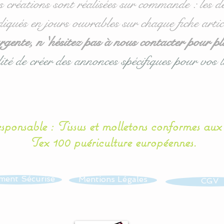
s créations sont réalisées sur commande : les dé
diqués en jours ouvrables sur chaque fiche artic
ente, n 'hésitez pas à nous contacter pour pl
ité de créer des annonces spécifiques pour vos l
esponsable : Tissus et molletons conformes au
Tex 100 puériculture européennes.
ment Sécurisé
Mentions Légales
CGV