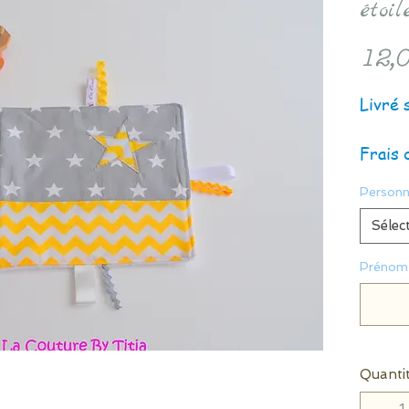
étoi
12,0
Livré 
Frais 
Personn
Sélec
Prénom 
Quanti