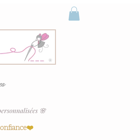
es
personnalisées 🌸
confiance
❤️