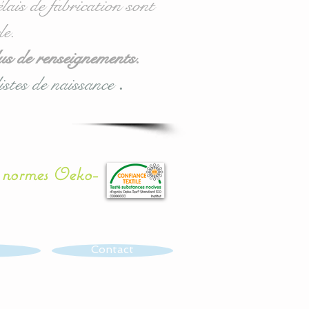
lais de fabrication sont
le.
us de renseignements.
istes de naissance
.
x normes Oeko-
Contact