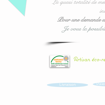
La quasi totalité de me
in
Pour une demande urg
Je vous la possibil
Artisan éco-r
Paie
Livraison