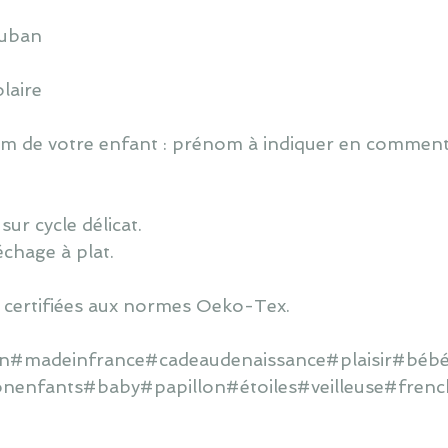
ruban
laire
 de votre enfant : prénom à indiquer en commentai
ur cycle délicat.
échage à plat.
 certifiées aux normes Oeko-Tex.
ain#madeinfrance#cadeaudenaissance#plaisir#bébé
onenfants#baby#papillon#étoiles#veilleuse#frenc