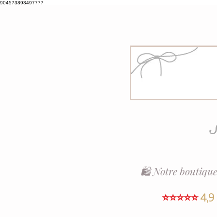
904573893497777
S
🛍️ Notre boutique
⭐⭐⭐⭐⭐
4,9