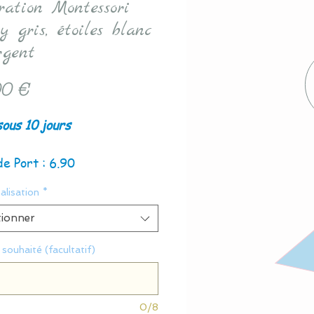
iration Montessori
 gris, étoiles blanc
rgent
Prix
0 €
sous 10 jours
de Port : 6.90
alisation
*
tionner
souhaité (facultatif)
0/8