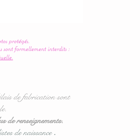
tos protégés.
s sont formellement interdits :
uelle.
lais de fabrication sont
le.
us de renseignements.
istes de naissance
.