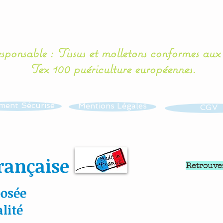
esponsable : Tissus et molletons conformes au
Tex 100 puériculture européennes.
ment Sécurisé
Mentions Légales
CGV
rançaise
Retrouve
osée
lité