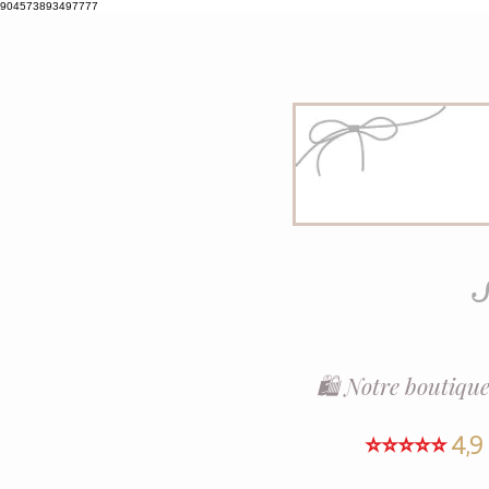
904573893497777
S
🛍️ Notre boutique
⭐⭐⭐⭐⭐
4,9