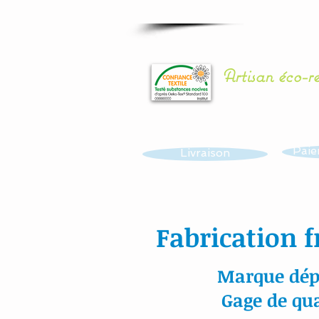
Artisan éco-r
Paie
Livraison
Fabrication f
Marque dép
Gage de qua