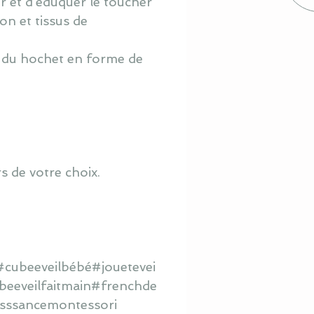
r et d’éduquer le toucher
ton et
tissus de
et du hochet en forme de
s de votre choix.
cubeeveilbébé#jouetevei
eeveilfaitmain#frenchde
isssancemontessori