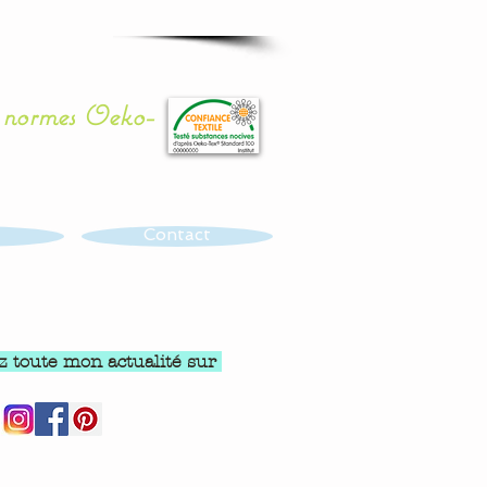
x normes Oeko-
Contact
z toute mon actualité sur