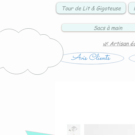
Tour de Lit & Gigoteuse
Sacs à main
🌿 Artisan é
Avis Clients