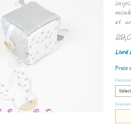
insp
minky
et a
29,0
Livré 
Frais 
Personn
Sélec
Prénom 