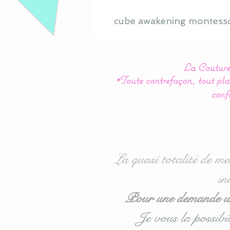
cube awakening montesso
La Couture 
*Toute contrefaçon, tout plag
conf
La quasi totalité de me
in
Pour une demande urg
Je vous la possibil