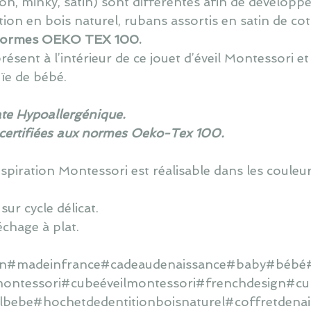
on, minky, satin) sont différent
e
s afin de développe
tion en bois
naturel,
rubans
assortis
en satin de co
ormes OEKO TEX 100.
résent à l’intérieur de ce jouet d’éveil Montessori 
uïe de bébé.
te Hypoallergénique.
 certifiées aux normes Oeko-Tex 100.
inspiration Montessori
est réalisable dans les couleur
ur cycle délicat.
échage à plat.
main#madeinfrance#cadeaudenaissance#baby#bébé#
ontessori#cubeéveilmontessori#frenchdesign#cub
ilbebe#hochetdedentitionboisnaturel#coffretdena