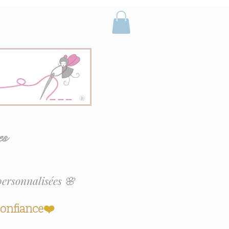
es
personnalisées 🌸
confiance
❤️