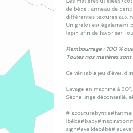
L
es matières utilisé
e
s (cot
de bébé : anneau de denti
différentes textures aux
n
Un grelot est également p
lapin afin de favoriser l’o
Rembourrage : 100 % oua
Toutes nos matières sont
Ce véritable jeu d’éveil d’
Lavage en machine à 30°, s
Sèche linge déconseillé, s
#lacouturebytitia#fait
lbébé#baby#inspirationm
sign#eveildebébé#jeueve