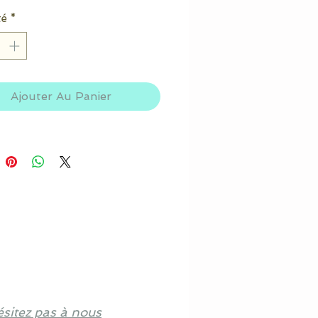
té
*
Ajouter Au Panier
ésitez pas à nous