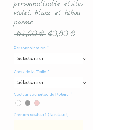
personnalisable étoiles
violet, blanc et hibou
parme
Prix
Prix
 51,00 € 
40,80 €
original
promotionnel
Personnalisation
*
Choix de la Taille
*
Couleur souhaitée du Polaire
*
Prénom souhaité (facultatif)