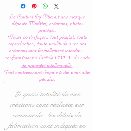
Notre gamme de
La Couture By Titia est une marque
couverture, plaid est
déposée.
Modèles, créations, photos
réalisée à 100 % en coton
protégés.
*Toute contrefaçon, tout plagiat, toute
hypoallergéniques et en
reproduction, toute similitude avec nos
douillette (polaire très
créations sont formellement interdits :
doux spécial puériculture).
conformément
à l’article
du code
L111-1
de propriété intellectuelle.
Tout contrevenant s'expose à des poursuites
Une création unique pour
pénales.
vous :
Possibilité de customiser
La quasi totalité de mes
votre plaid en choisissant
créations sont réalisées sur
la couleur du polaire doux
commande : les délais de
(verso de la couverture) :
blanc, gris ou rose pâle.
fabrication sont indiqués en