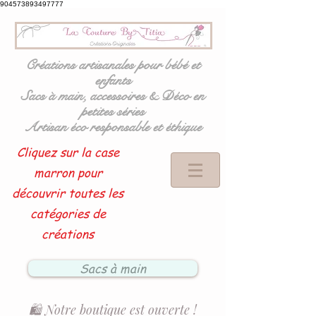
904573893497777
Créations artisanales pour bébé et
enfants
Sacs à main, accessoires & Déco en
petites séries
Artisan éco responsable et éthique
Cliquez sur la case
marron pour
découvrir toutes les
catégories de
créations
Sacs à main
🛍️ Notre boutique est ouverte !