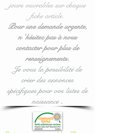
A stipuler dans les options
jours ouvrables sur chaque
lors de votre commande.
fiche article.
Toutes nos créations sont
Pour une demande urgente,
personnalisables : prénom,
n 'hésitez pas à nous
couleur et thème.
contacter pour plus de
Dimensions disponibles :
renseignements.
60/120 ; 80/120 et
Je vous la possibilité de
70/140 : voir dans les
créer des annonces
options d'achat.
spécifiques pour vos listes de
Pour toute demande
naissance
.
personnalisée, n'hésitez
pas à me contacter.