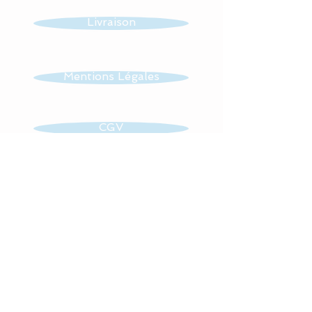
dans son lit, dans sa
poussette, pour les
Livraison
déplacements, elle peut
également servir de tapis
de jeu.
Mentions Légales
Tissus : 100 % coton et
CGV
polaire.
Avant l’envoi, mes
Contact
confections sont passées
en machine pour un plus
grand bien être.
Retrouvez toute mon actualité
Lavage en machine à 30°,
sur
sur cycle délicat.