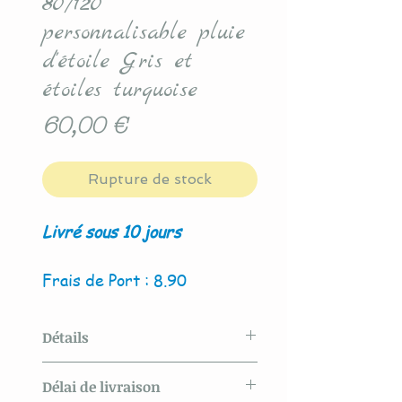
80/120
personnalisable pluie
d'étoile Gris et
étoiles turquoise
Prix
60,00 €
Rupture de stock
Livré sous 10 jours
Frais de Port : 8.90
Détails
Modèle original créé par La
Délai de livraison
Couture By Titia