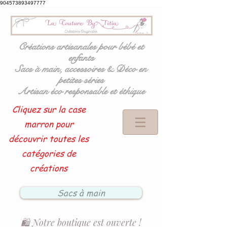
904573893497777
Créations artisanales pour bébé et
enfants
Sacs à main, accessoires & Déco en
petites séries
Artisan éco responsable et éthique
Cliquez sur la case
marron pour
découvrir toutes les
catégories de
créations
Sacs à main
🛍️ Notre boutique est ouverte !