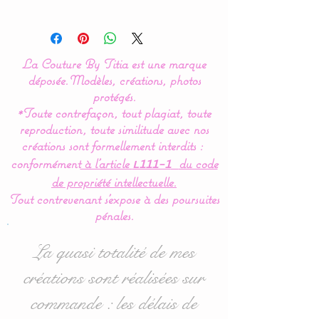
Livré sous 10 jours
Notre gamme de
La Couture By Titia est une marque
couverture, plaid est
déposée.
Modèles, créations, photos
réalisée à 100 % en coton
protégés.
*Toute contrefaçon, tout plagiat, toute
hypoallergéniques et en
reproduction, toute similitude avec nos
douillette (polaire très
créations sont formellement interdits :
doux spécial puériculture).
conformément
à l’article
du code
L111-1
de propriété intellectuelle.
Tout contrevenant s'expose à des poursuites
Une création unique pour
pénales.
vous :
Possibilité de customiser
La quasi totalité de mes
votre plaid en choisissant
créations sont réalisées sur
la couleur du polaire doux
commande : les délais de
(verso de la couverture) :