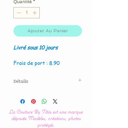
Quantité
*
Ajouter Au Panier
Livré sous 10 jours
Frais de port : 8.90
Détails
Modèle original créé par La
Couture By Titia
La Couture By Titia est une marque
déposée.
Modèles, créations, photos
Notre gamme de
protégés.