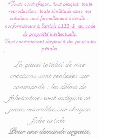
*Toute contrefaçon, tout plagiat, toute
couverture, plaid est
reproduction, toute similitude avec nos
réalisée à 100 % en coton
créations sont formellement interdits :
hypoallergéniques et en
conformément
à l’article
du code
L111-1
douillette (polaire très
de propriété intellectuelle.
doux spécial puériculture).
Tout contrevenant s'expose à des poursuites
pénales.
Une création unique pour
La quasi totalité de mes
vous :
créations sont réalisées sur
Possibilité de customiser
commande : les délais de
votre plaid en choisissant
la couleur du polaire doux
fabrication sont indiqués en
(verso de la couverture) :
jours ouvrables sur chaque
blanc, gris ou rose pâle.
fiche article.
A stipuler dans les options
lors de votre commande.
Pour une demande urgente,