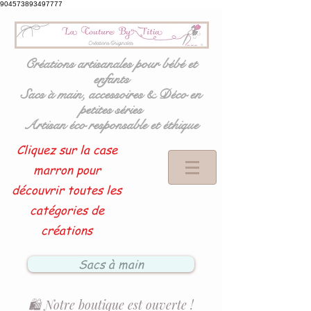
904573893497777
Créations artisanales pour bébé et
enfants
Sacs à main, accessoires & Déco en
petites séries
Artisan éco responsable et éthique
Cliquez sur la case
marron pour
découvrir toutes les
catégories de
créations
Sacs à main
🛍️ Notre boutique est ouverte !