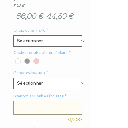
rose
Prix
Prix
 56,00 € 
44,80 €
original
promotionnel
Choix de la Taille
*
Couleur souhaitée du Polaire
*
Personnalisation
*
Prénom souhaité (facultatif)
0/500