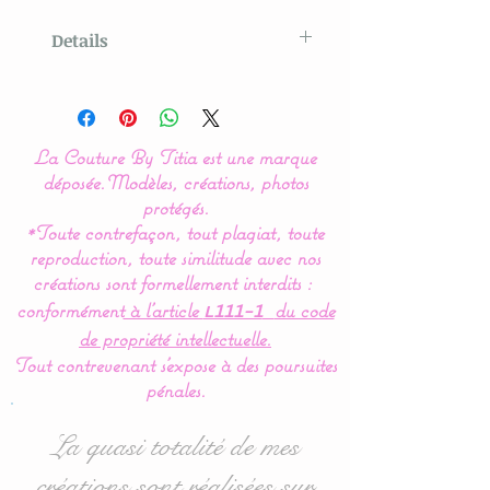
Details
Modèle original créé par La
Couture By Titia
La Couture By Titia est une marque
déposée.
Modèles, créations, photos
Notre gamme de
protégés.
*Toute contrefaçon, tout plagiat, toute
couverture, plaid est
reproduction, toute similitude avec nos
réalisée à 100 % en coton
créations sont formellement interdits :
hypoallergéniques et en
conformément
à l’article
du code
L111-1
douillette (polaire très
de propriété intellectuelle.
doux spécial puériculture).
Tout contrevenant s'expose à des poursuites
pénales.
Une création unique pour
La quasi totalité de mes
vous :
créations sont réalisées sur