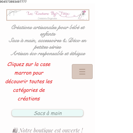
904573893497777
Créations artisanales pour bébé et
enfants
Sacs à main, accessoires & Déco en
petites séries
Artisan éco responsable et éthique
Cliquez sur la case
marron pour
découvrir toutes les
catégories de
créations
Sacs à main
🛍️ Notre boutique est ouverte !