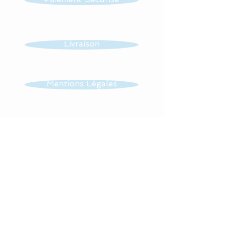
assure une véritable
longévité à mes créations.
Idéal pour couvrir bébé,
Livraison
dans son lit, dans sa
poussette, pour les
déplacements, elle peut
Mentions Légales
également servir de tapis
de jeu.
CGV
Tissus : 100 % coton et
polaire.
Contact
Avant l’envoi, mes
confections sont passées
en machine pour un plus
Retrouvez toute mon actualité
grand bien être.
sur