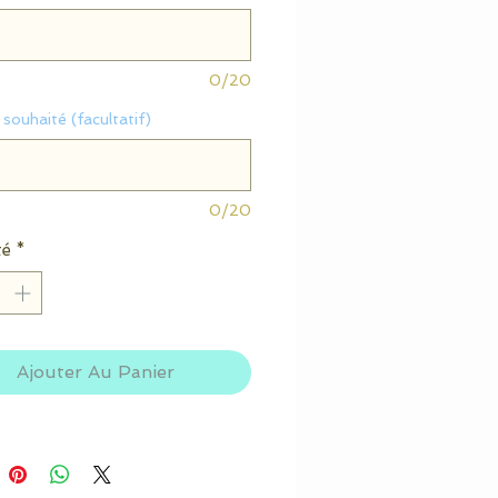
0/20
souhaité (facultatif)
0/20
té
*
Ajouter Au Panier