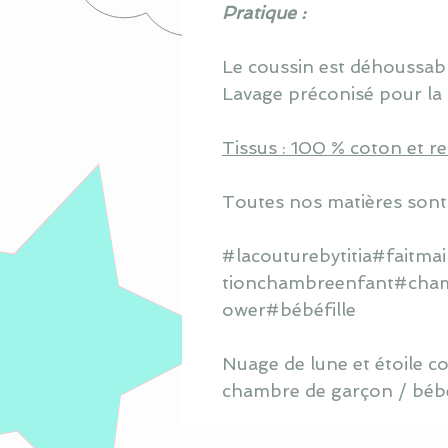
Pratique :
Le coussin est déhoussabl
Lavage préconisé pour la 
Tissus : 100 % coton et 
Toutes nos matières sont
#lacouturebytitia#faitm
tionchambreenfant#cham
ower#bébéfille
Nuage de lune et étoile c
chambre de garçon / bébé 