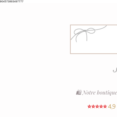
904573893497777
S
🛍️ Notre boutique
⭐⭐⭐⭐⭐
4,9