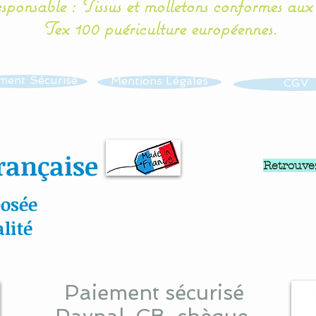
esponsable : Tissus et molletons conformes au
Tex 100 puériculture européennes.
ment Sécurisé
Mentions Légales
CGV
rançaise
Retrouve
osée
lité
Paiement sécurisé