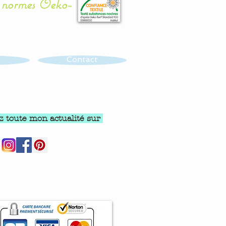
x normes Oeko-
Contact
z toute mon actualité sur