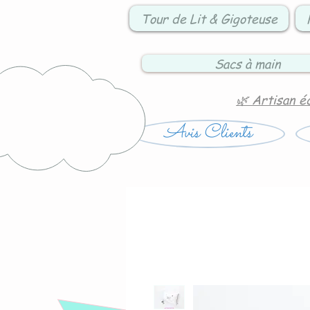
Tour de Lit & Gigoteuse
Sacs à main
🌿 Artisan é
Avis Clients