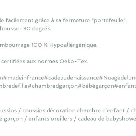
e facilement grâce à sa fermeture "portefeuile".
housse : 30 degrés.
rembourrage 100 % Hypoallérgénique.
 certifiées aux normes Oeko-Tex.
ain#madeinfrance#cadeaudenaissance#Nuagedelune
bredefille#chambredgarçon#bébégarçon#enfants
oussins / coussins décoration chambre d’enfant / ch
garçon / enfants oreillers / cadeau de babyshower