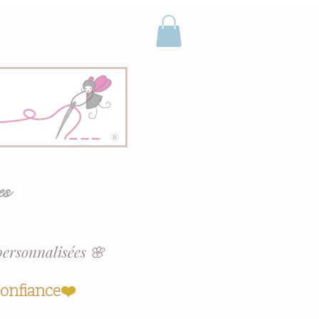
es
personnalisées 🌸
confiance
❤️