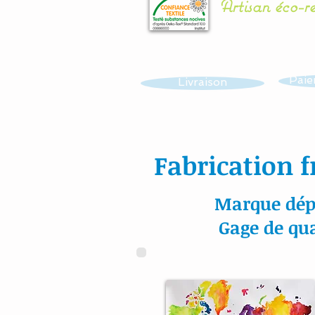
Artisan éco-r
Paie
Livraison
Fabrication f
Marque dép
Gage de qua