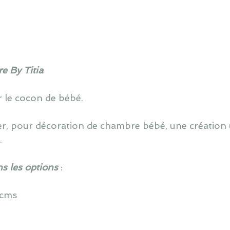
e By Titia
 le cocon de bébé.
er, pour décoration de chambre bébé, une création u
.
ns les options
:
0 cms