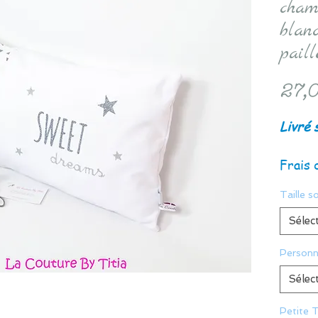
cham
blanc
paill
27,0
Livré 
Frais 
Taille s
Sélec
Personn
Sélec
Petite T