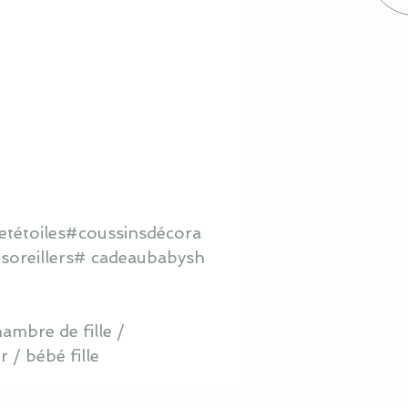
tétoiles#coussinsdécora
oreillers# cadeaubabysh
ambre de fille /
 / bébé fille