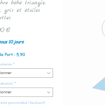
bre bébé triangle,
, gris et étoiles
ettes
Prix
0 €
sous 10 jours
de Port : 5.90
ouhaitée
*
tionner
alisation
*
tionner
exte personnalisé (facultatif)