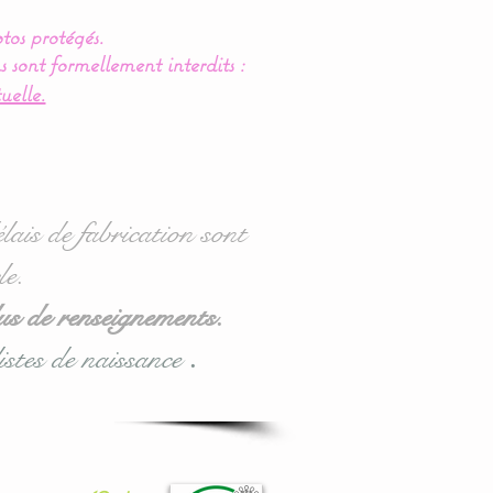
tos protégés.
s sont formellement interdits :
uelle.
lais de fabrication sont
le.
us de renseignements.
istes de naissance
.