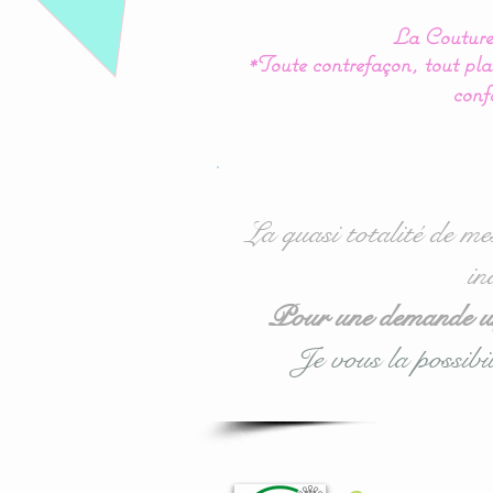
La Couture 
*Toute contrefaçon, tout plag
conf
La quasi totalité de me
in
Pour une demande urg
Je vous la possibil