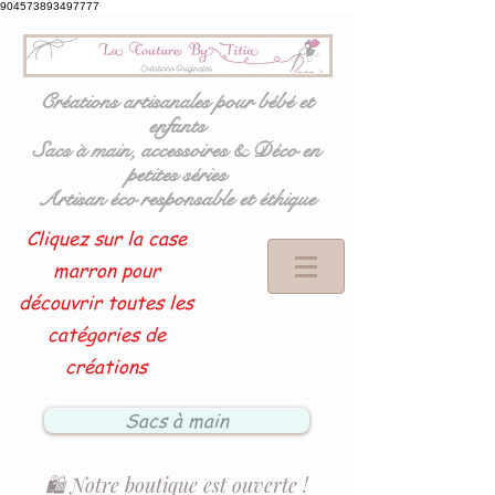
904573893497777
Créations artisanales pour bébé et
enfants
Sacs à main, accessoires & Déco en
petites séries
Artisan éco responsable et éthique
Cliquez sur la case
marron pour
découvrir toutes les
catégories de
créations
Sacs à main
🛍️ Notre boutique est ouverte !