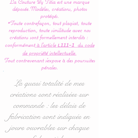
La Couture By Titia est une marque
Le complément idéal pour
déposée.
Modèles, créations, photos
le cocon de bébé.
protégés.
*Toute contrefaçon, tout plagiat, toute
reproduction, toute similitude avec nos
Coussin pour
créations sont formellement interdits :
bébé, oreiller, pour
conformément
à l’article
du code
L111-1
décoration de chambre
de propriété intellectuelle.
bébé, une création unique
Tout contrevenant s'expose à des poursuites
pour finaliser la déco de
pénales.
chambre de bébé.
La quasi totalité de mes
Dimensions :
à choisir dans
créations sont réalisées sur
les options
:
commande : les délais de
* Rectangulaire : 30 x 50
fabrication sont indiqués en
cms
jours ouvrables sur chaque
* Carré : 40 x 40 cms