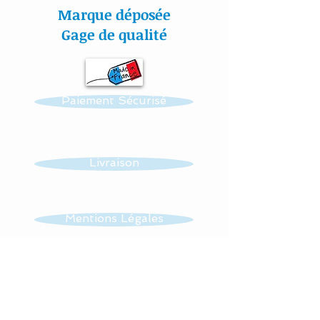
Marque déposée
Toutes nos
Gage de qualité
confections sont
personnalisables : prénom,
couleur et thème.
Paiement Sécurisé
Réalisation possible de
toutes autres créations
dans ce thème : mobile,
Livraison
guirlande, veilleuse …...
Toutes mes matières sont
Mentions Légales
certifiées aux normes
Oeko-Tex.
CGV
#lacouturebytitia#faitmain