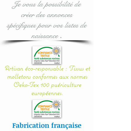
Je vous la possibilité de
(100 % ouatine
créer des annonces
Hypoallergénique) se qui
assurent une sécurité, une
spécifiques pour vos listes de
douceur et un moelleux à
naissance
.
votre bébé.
Il se noue facilement aux
barreaux du lit grâce à 12
Artisan éco-responsable : Tissus et
petits rubans en sergé
molletons conformes aux normes
coton.
Oeko-Tex 100 puériculture
européennes.
Nos appliqués sont «
cousu mains » et non
thermo- collés ce qui
assure une véritable
Fabrication française
longévité à votre article.