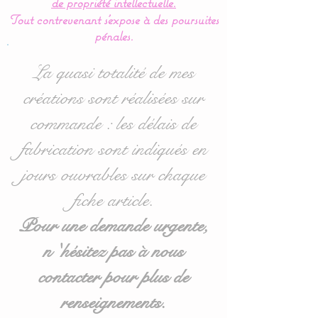
de propriété intellectuelle.
comporte une poche pour
Tout contrevenant s'expose à des poursuites
ranger le doudou de bébé.
pénales.
Idéal pour les lits bébés de
La quasi totalité de mes
60 x 120 cm mais
créations sont réalisées sur
également disponible en
commande : les délais de
70/140 : voir options
d'achat lors de la
fabrication sont indiqués en
validation.
jours ouvrables sur chaque
fiche article.
Pour toute demande
personnalisée, n'hésitez
Pour une demande urgente,
pas à me contacter.
n 'hésitez pas à nous
contacter pour plus de
Entièrement réalisé en
coton, les coussins sont
renseignements.
molletonnés et doublés