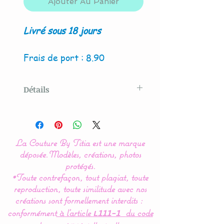
Ajouter Au Panier
Livré sous 18 jours
Frais de port : 8.90
Détails
Modèle original créé par La
Couture By Titia
La Couture By Titia est une marque
Le tour de Lit est composé
déposée.
Modèles, créations, photos
de 3 coussins ( 60 x 45 cm)
protégés.
*Toute contrefaçon, tout plagiat, toute
: 1 pour la tête de lit et 2
reproduction, toute similitude avec nos
autres pour les côtés.
créations sont formellement interdits :
conformément
à l’article
du code
L111-1
Ce tour de lit Liberty