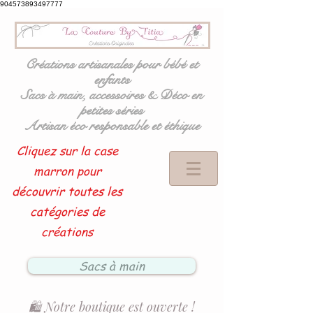
904573893497777
Créations artisanales pour bébé et
enfants
Sacs à main, accessoires & Déco en
petites séries
Artisan éco responsable et éthique
Cliquez sur la case
marron pour
découvrir toutes les
catégories de
créations
Sacs à main
🛍️ Notre boutique est ouverte !