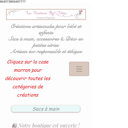
904573893497777
Créations artisanales pour bébé et
enfants
Sacs à main, accessoires & Déco en
petites séries
Artisan éco responsable et éthique
Cliquez sur la case
marron pour
découvrir toutes les
catégories de
créations
Sacs à main
🛍️ Notre boutique est ouverte !