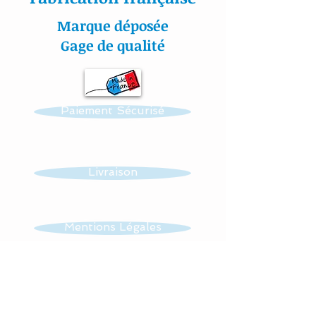
Marque déposée
Ce mobile musical pour
Gage de qualité
bébé est composé de :
- 4 suspensions avec 2
Paiement Sécurisé
étoiles et 2 lunes
Au milieu du support est
suspendu, un nuage en
Livraison
coton également.
Possibilité de faire d'autres
Mentions Légales
motifs : papillons et/ou
hiboux, étoiles .........
CGV
Dimensions de la