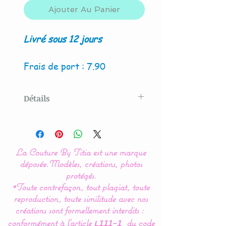
Ajouter Au Panier
Livré sous 12 jours
Frais de port : 7.90
Détails
Modèle créé par La Couture
By Titia
La Couture By Titia est une marque
déposée.
Modèles, créations, photos
La présence de couleur
protégés.
*Toute contrefaçon, tout plagiat, toute
vives et formes
reproduction, toute similitude avec nos
géométriques simples
créations sont formellement interdits :
permet à bébé de bien les
conformément
à l’article
du code
L111-1