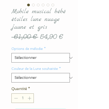
Mobile musical bébé
étoiles lune nuage
jaune et gris
Prix
Prix
 61,00 € 
54,90 €
original
promotionnel
Options de mélodie
*
Couleur de la Lune souhaitée
*
Quantité
*