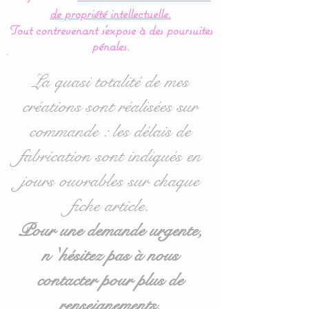
discernées et facilite ainsi
de propriété intellectuelle.
son apprentissage.
Tout contrevenant s'expose à des poursuites
pénales.
Hauteur : 60 cms : le bras
de suspension doit être
La quasi totalité de mes
assez haut pour que bébé
créations sont réalisées sur
ne puisse attraper et faire
commande : les délais de
tomber le mobile.
La potence est en résine
fabrication sont indiqués en
ABS blanche.
jours ouvrables sur chaque
fiche article.
Le mobile est livré complet
avec le support prêt à être
Pour une demande urgente,
fixé au lit de bébé et la
n 'hésitez pas à nous
boite à musique qui permet
contacter pour plus de
de le faire tourner.
renseignements.