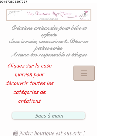
904573893497777
Créations artisanales pour bébé et
enfants
Sacs à main, accessoires & Déco en
petites séries
Artisan éco responsable et éthique
Cliquez sur la case
marron pour
découvrir toutes les
catégories de
créations
Sacs à main
🛍️ Notre boutique est ouverte !