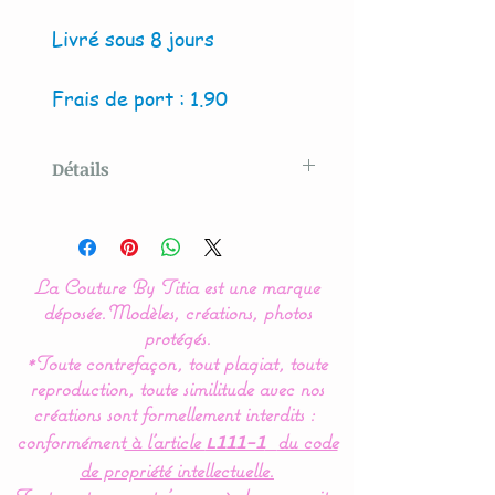
Livré sous 8 jours
Frais de port : 1.90
Détails
Modèle créé par La Couture
By Titia
La Couture By Titia est une marque
Les rubans de différentes
déposée.
Modèles, créations, photos
couleurs et matières
protégés.
*Toute contrefaçon, tout plagiat, toute
permettent de développer
reproduction, toute similitude avec nos
les sens de bébé.
créations sont formellement interdits :
conformément
à l’article
du code
L111-1
Le doudou est doublé de
de propriété intellectuelle.
polaire pour une douceur