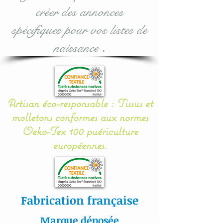
créer des annonces
Sèche linge déconseillé,
séchage à plat.
spécifiques pour vos listes de
naissance
.
Toutes nos matières sont
certifiés aux normes Oeko-
Tex.
Artisan éco-responsable : Tissus et
#lacouturebytitia#faitmain
molletons conformes aux normes
#madeinfrance#cadeaude
Oeko-Tex 100 puériculture
naissance#plaisir#bébé#li
européennes.
ngedelit#mobilemusical#é
veildebébé#décorationenf
ants#baby#papillon#étoil
es#veilleuse#frenchdesign
Fabrication française
#baby#lingedelitfaitmain
Marque déposée