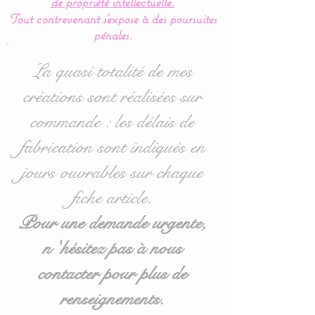
de propriété intellectuelle.
Montant à choisir selon
Tout contrevenant s'expose à des poursuites
votre choix, parmi les
pénales.
différentes options du
menu déroulant (plusieurs
La quasi totalité de mes
quantités peuvent être
créations sont réalisées sur
mise sur un même
commande : les délais de
montant).
fabrication sont indiqués en
La personne qui la reçoit
jours ouvrables sur chaque
pourra l'utiliser sur
fiche article.
l'ensemble des collections
de La Couture By Titia et
Pour une demande urgente,
sur les articles
n 'hésitez pas à nous
personnalisés.
contacter pour plus de
Délai de confection
renseignements.
variable en fonction de