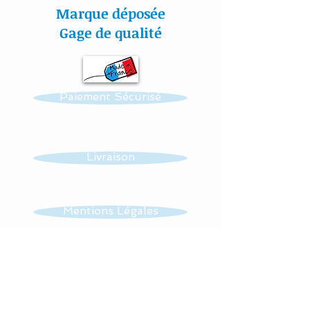
les éléments (de la part,
Marque déposée
pour, petit mot...) dans la
Gage de qualité
case "message au vendeur"
lors de la validation d'achat
ou directement par mail :
Paiement Sécurisé
lacouturebytitia@yahoo.fr
#lacouturebytitia#faitmain
#madeinfrance#cadeaude
Livraison
naissance#plaisir#bébé#b
aby#frenchdesign#baby#
handmade#homemade#ca
Mentions Légales
rtecadeau
CGV