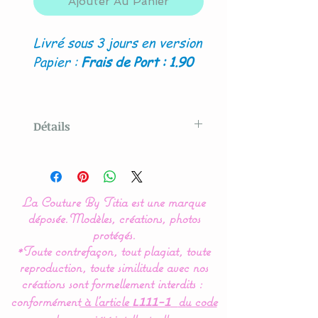
Ajouter Au Panier
Livré sous 3 jours en version
Papier :
Frais de Port : 1.90
GRATUIT en envoi
numérique
Détails
Le plaisir d'offrir le
choix pour un cadeau
unique et original.
La Couture By Titia est une marque
déposée.
Modèles, créations, photos
La facilité au bout du doigt
protégés.
*Toute contrefaçon, tout plagiat, toute
et un un clic : choisissez le
reproduction, toute similitude avec nos
montant souhaité et le
créations sont formellement interdits :
tour est joué.
conformément
à l’article
du code
L111-1