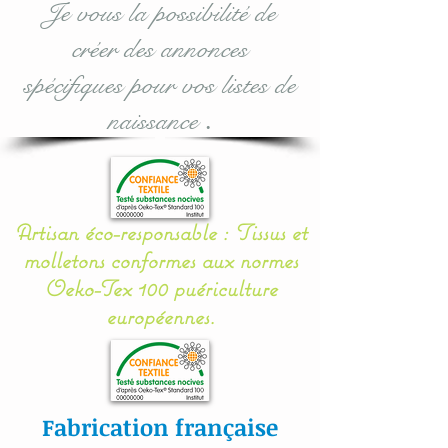
Je vous la possibilité de
l’article choisi (Indiqué sur
créer des annonces
chaque fiche).
spécifiques pour vos listes de
Dès validation de la
naissance
.
commande, vous recevrez
par courrier la carte
joliment présentée et
emballée : prête à offrir !
Artisan éco-responsable : Tissus et
molletons conformes aux normes
Nous offrons la possibilité
Oeko-Tex 100 puériculture
d’ajouter un petit mot
européennes.
personnalisé et/ou de
l’envoyer directement aux
heureux bénéficiaires.
Fabrication française
Merci de nous noter tous