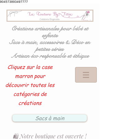
904573893497777
Créations artisanales pour bébé et
enfants
Sacs à main, accessoires & Déco en
petites séries
Artisan éco responsable et éthique
Cliquez sur la case
marron pour
découvrir toutes les
catégories de
créations
Sacs à main
🛍️ Notre boutique est ouverte !