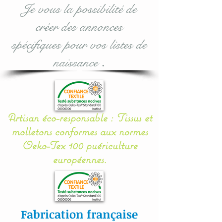
nickel, résistant à la salive,
Je vous la possibilité de
et fabriqués par une
créer des annonces
entreprise allemande
spécifiquement
spécifiques pour vos listes de
naissance
.
.Longueur totale : 30 cms
Largeur : 2.5 cms
Personnalisable au
Artisan éco-responsable : Tissus et
prénom de votre enfant :
molletons conformes aux normes
prénom à indiquer en
Oeko-Tex 100 puériculture
commentaire lors de la
européennes.
validation de votre panier.
Lavage en machine à 30°,
sur cycle délicat.
Fabrication française
Sèche linge déconseillé,