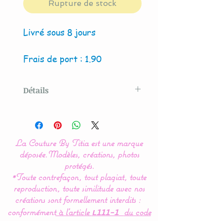
Rupture de stock
Livré sous 8 jours
Frais de port : 1.90
Détails
Modèle créé par La Couture
By Titia
La Couture By Titia est une marque
L’accessoire irremplaçable
déposée.
Modèles, créations, photos
pour tous nos bébés !
protégés.
*Toute contrefaçon, tout plagiat, toute
reproduction, toute similitude avec nos
Très pratique et ludique,
créations sont formellement interdits :
cette attache tétine assure
conformément
à l’article
du code
L111-1
une prise ferme sur le