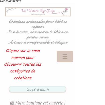
904573893497777
Créations artisanales pour bébé et
enfants
Sacs à main, accessoires & Déco en
petites séries
Artisan éco responsable et éthique
Cliquez sur la case
marron pour
découvrir toutes les
catégories de
créations
Sacs à main
🛍️ Notre boutique est ouverte !