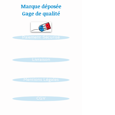
séchage à plat.
Marque déposée
Gage de qualité
Toutes nos matières sont
certifiés aux normes Oeko-
Tex.
Paiement Sécurisé
#lacouturebytitia#faitmain
#madeinfrance#cadeaude
naissance#plaisir#bébé#li
Livraison
ngedelit#mobilemusical#é
veildebébé#décorationenf
ants#baby#papillon#étoil
Mentions Légales
es#veilleuse#frenchdesign
#baby#lingedelitfaitmain
CGV