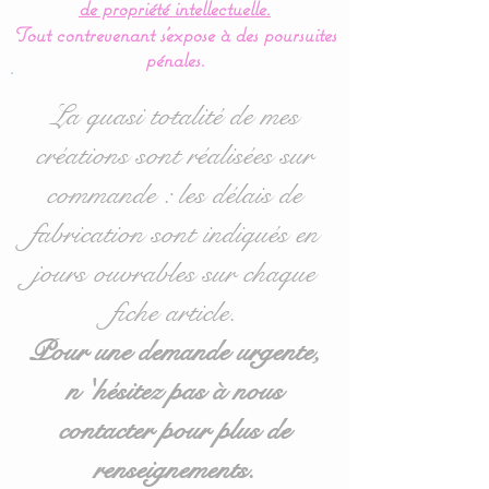
de propriété intellectuelle.
vêtement grâce à sa pince
Tout contrevenant s'expose à des poursuites
bretelles en métal.
pénales.
Je peux assortir chaque
La quasi totalité de mes
modèle à l'ensemble des
créations sont réalisées sur
thèmes présents sur ma
commande : les délais de
boutique et aussi, selon vos
envies.
fabrication sont indiqués en
jours ouvrables sur chaque
Coton, ruban et pince à
fiche article.
bretelle en métal
conforme à la norme
Pour une demande urgente,
européenne DIN EN 71-3
n 'hésitez pas à nous
sur les produits destinés
contacter pour plus de
aux enfants : peinture sans
produits toxiques, sans
renseignements.